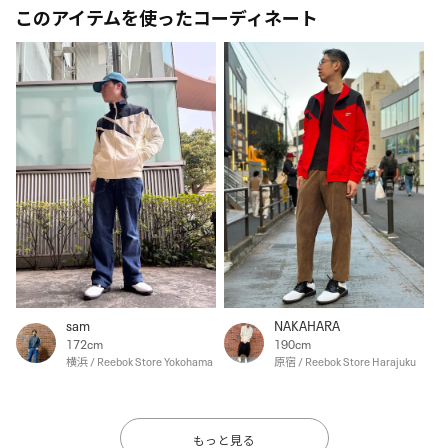
このアイテムを使ったコーディネート
sam
NAKAHARA
172cm
190cm
横浜 / Reebok Store Yokohama
原宿 / Reebok Store Harajuku
もっと見る