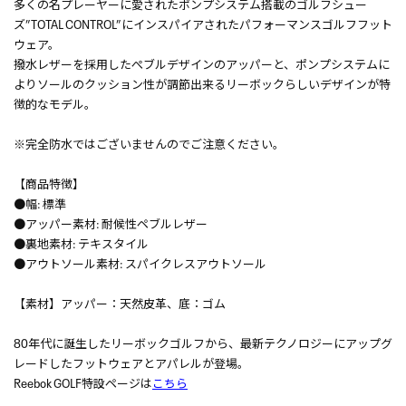
多くの名プレーヤーに愛されたポンプシステム搭載のゴルフシュー
ズ”TOTAL CONTROL”にインスパイアされたパフォーマンスゴルフフット
ウェア。
撥水レザーを採用したぺブルデザインのアッパーと、ポンプシステムに
よりソールのクッション性が調節出来るリーボックらしいデザインが特
徴的なモデル。
※完全防水ではございませんのでご注意ください。
【商品特徴】
●幅: 標準
●アッパー素材: 耐候性ペブルレザー
●裏地素材: テキスタイル
●アウトソール素材: スパイクレスアウトソール
【素材】アッパー：天然皮革、底：ゴム
80年代に誕生したリーボックゴルフから、最新テクノロジーにアップグ
レードしたフットウェアとアパレルが登場。
Reebok GOLF特設ページは
こちら