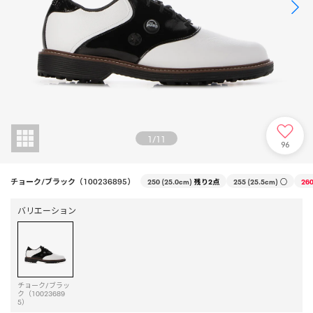
1
/
11
96
チョーク/ブラック（100236895）
250 (25.0cm)
残り2点
255 (25.5cm)
○
260
バリエーション
チョーク/ブラッ
ク（10023689
5）