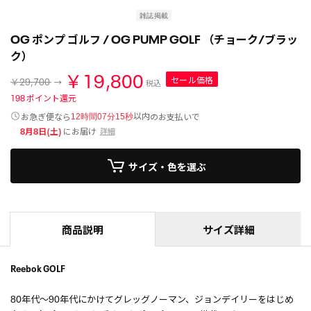
雑誌掲載
OG ポンプ ゴルフ / OG PUMP GOLF （チョーク/ブラッ
ク）
￥19,800
セール価格
￥29,700
税込
198
ポイント還元
以内
お急ぎ便なら
のお支払いで
12時間07分15秒
8月8日(土)
にお届け
詳細
サイズ・色を選ぶ
商品説明
サイズ詳細
Reebok GOLF
80年代～90年代にかけてグレッグノーマン、ジョンデイリーをはじめ