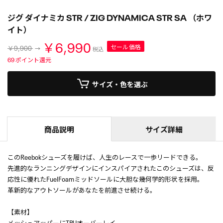
ジグ ダイナミカ STR / ZIG DYNAMICA STR SA （ホワ
イト）
￥6,990
セール価格
￥9,900
税込
69
ポイント還元
サイズ・色を選ぶ
商品説明
サイズ詳細
このReebokシューズを履けば、人生のレースで一歩リードできる。
先進的なランニングデザインにインスパイアされたこのシューズは、反
応性に優れたFuelFoamミッドソールに大胆な幾何学的形状を採用。
革新的なアウトソールがあなたを前進させ続ける。
【素材】
メッシュアッパーにTPUオーバーレイ