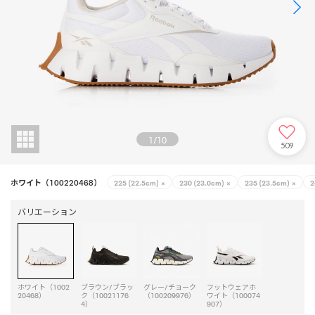
1
/
10
509
ホワイト（100220468）
225 (22.5cm)
×
230 (23.0cm)
×
235 (23.5cm)
×
2
バリエーション
ホワイト（1002
ブラウン/ブラッ
グレー/チョーク
フットウェアホ
20468）
ク（10021176
（100209976）
ワイト（100074
4）
907）