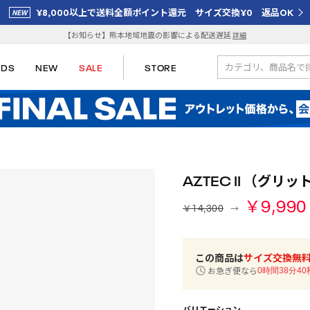
¥8,000以上で送料全額ポイント還元 サイズ交換¥0 返品OK
【お知らせ】熊本地域地震の影響による配送遅延
詳細
IDS
NEW
SALE
STORE
AZTEC II （グリ
￥9,990
￥14,300
この商品は
サイズ交換無
お急ぎ便なら
0時間38分39
バリエーション