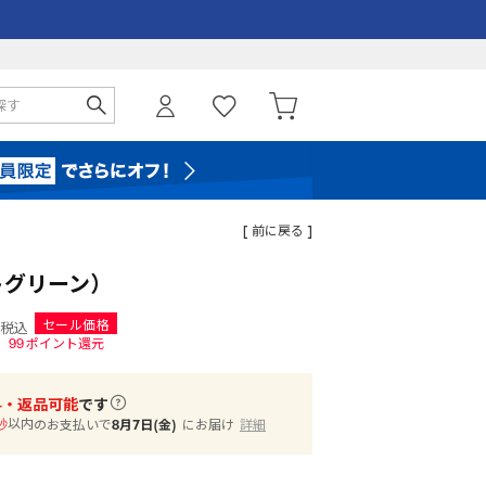
[ 前に戻る ]
ットグリーン）
セール価格
税込
99
ポイント還元
料・返品可能
です
以内
のお支払いで
8月7日(金)
にお届け
詳細
秒