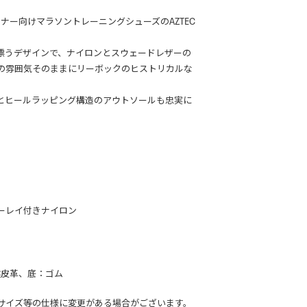
ンナー向けマラソントレーニングシューズのAZTEC
漂うデザインで、ナイロンとスウェードレザーの
の雰囲気そのままにリーボックのヒストリカルな
とヒールラッピング構造のアウトソールも忠実に
ーレイ付きナイロン
然皮革、底：ゴム
サイズ等の仕様に変更がある場合がございます。