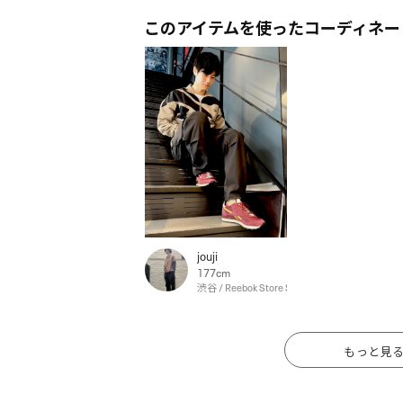
このアイテムを使ったコーディネー
jouji
177cm
渋谷 / Reebok Store Shibuya
もっと見