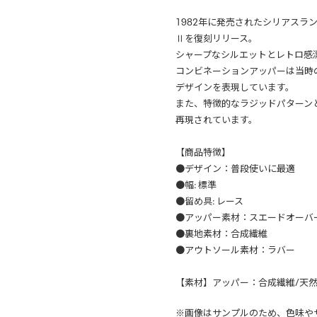
1982年に発売されたシリアスラ
Ⅱを復刻リリース。
シャープなシルエットとレトロ感
コンビネーションアッパーは当時
デザインを表現しています。
また、特徴的なラジッドパターン
再現されています。
【商品特徴】
●デザイン：普段使いに最適
●幅: 標準
●留め具: レース
●アッパー素材：スエードオーバ
●裏地素材：合成繊維
●アウトソール素材：ラバー
【素材】アッパー：合成繊維/天
※画像はサンプルのため、色味や