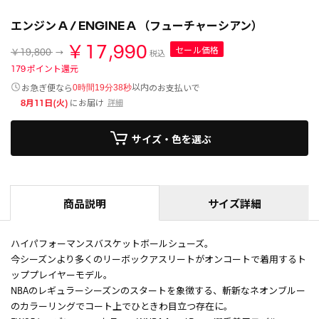
エンジン A / ENGINE A （フューチャーシアン）
￥17,990
セール価格
￥19,800
税込
179
ポイント還元
以内
お急ぎ便なら
のお支払いで
0時間19分38秒
8月11日(火)
にお届け
詳細
サイズ・色を選ぶ
商品説明
サイズ詳細
ハイパフォーマンスバスケットボールシューズ。
今シーズンより多くのリーボックアスリートがオンコートで着用するト
ッププレイヤーモデル。
NBAのレギュラーシーズンのスタートを象徴する、斬新なネオンブルー
のカラーリングでコート上でひときわ目立つ存在に。