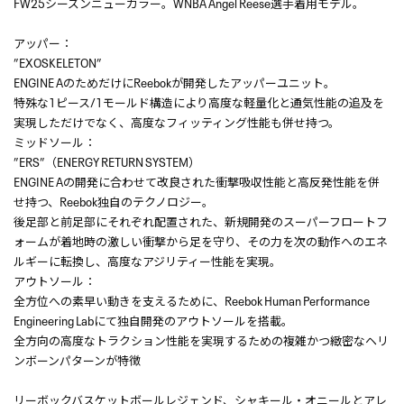
FW25シーズンニューカラー。WNBA Angel Reese選手着用モデル。
アッパー：
”EXOSKELETON”
ENGINE AのためだけにReebokが開発したアッパーユニット。
特殊な1ピース/1モールド構造により高度な軽量化と通気性能の追及を
実現しただけでなく、高度なフィッティング性能も併せ持つ。
ミッドソール：
”ERS”（ENERGY RETURN SYSTEM）
ENGINE Aの開発に合わせて改良された衝撃吸収性能と高反発性能を併
せ持つ、Reebok独自のテクノロジー。
後足部と前足部にそれぞれ配置された、新規開発のスーパーフロートフ
ォームが着地時の激しい衝撃から足を守り、その力を次の動作へのエネ
ルギーに転換し、高度なアジリティー性能を実現。
アウトソール：
全方位への素早い動きを支えるために、Reebok Human Performance
Engineering Labにて独自開発のアウトソールを搭載。
全方向の高度なトラクション性能を実現するための複雑かつ緻密なヘリ
ンボーンパターンが特徴
リーボックバスケットボールレジェンド、シャキール・オニールとアレ