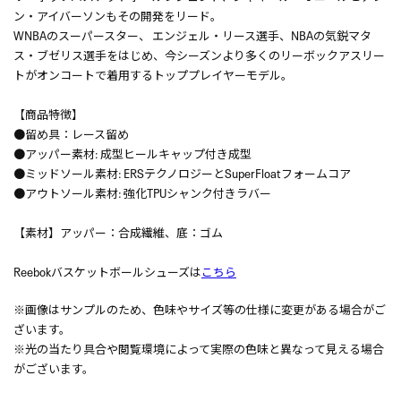
ン・アイバーソンもその開発をリード。
WNBAのスーパースター、 エンジェル・リース選手、NBAの気鋭マタ
ス・ブゼリス選手をはじめ、今シーズンより多くのリーボックアスリー
トがオンコートで着用するトッププレイヤーモデル。
【商品特徴】
●留め具：レース留め
●アッパー素材: 成型ヒールキャップ付き成型
●ミッドソール素材: ERSテクノロジーとSuperFloatフォームコア
●アウトソール素材: 強化TPUシャンク付きラバー
【素材】アッパー：合成繊維、底：ゴム
Reebokバスケットボールシューズは
こちら
※画像はサンプルのため、色味やサイズ等の仕様に変更がある場合がご
ざいます。
※光の当たり具合や閲覧環境によって実際の色味と異なって見える場合
がございます。