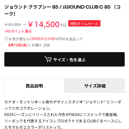
ジョウンド クラブシー 85 / JJJJOUND CLUB C 85 （コ
ーク）
￥14,500
特別タイムセール
￥25,300
税込
145
ポイント還元
以内
お急ぎ便なら
のお支払いで
23時間35分55秒
8月12日(水)
にお届け
詳細
サイズ・色を選ぶ
商品説明
サイズ詳細
カナダ・モントリオール発のデザインスタジオ "ジョウンド" とリーボ
ックとのコラボレーション。
SS24シーズンにリリースされた今作がFW24にリストックで再登場。
リーボックを代表するアイコンプロダクトである CLUB C をベースにし
たモデルの２カラーがリストック。