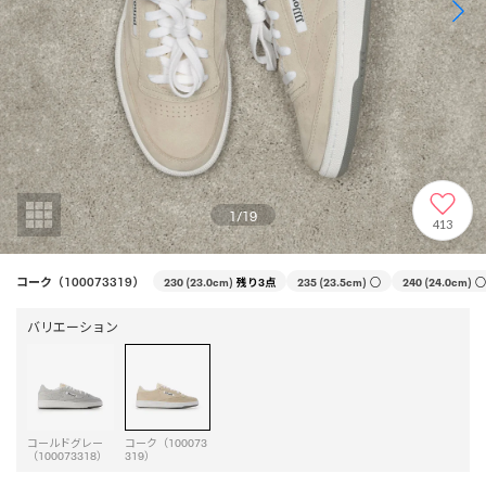
1
/
19
413
コーク（100073319）
230 (23.0cm)
残り3点
235 (23.5cm)
○
240 (24.0cm)
○
バリエーション
コールドグレー
コーク（100073
（100073318）
319）