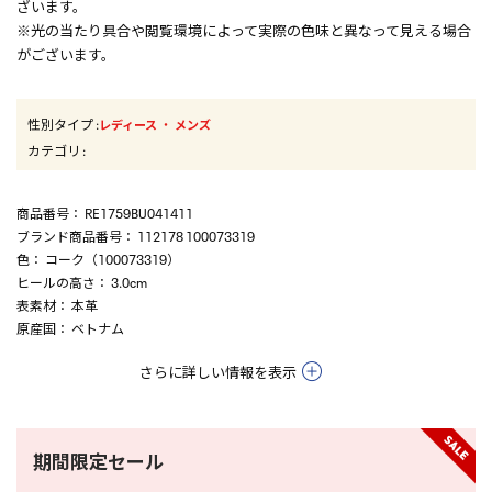
ざいます。
※光の当たり具合や閲覧環境によって実際の色味と異なって見える場合
がございます。
性別タイプ
:
・
レディース
メンズ
カテゴリ
:
商品番号
： RE1759BU041411
ブランド商品番号
： 112178 100073319
色
： コーク（100073319）
ヒールの高さ
： 3.0cm
表素材
： 本革
原産国
： ベトナム
さらに詳しい情報を表示
期間限定セール