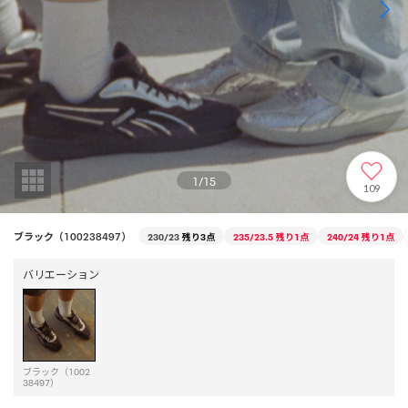
1
/
15
109
ブラック（100238497）
230/23
残り3点
235/23.5
残り1点
240/24
残り1点
バリエーション
ブラック（1002
38497）