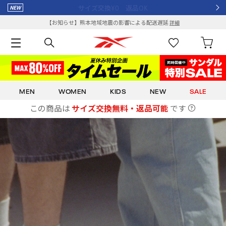
¥8,000以上で送料全額ポイント還元
【お知らせ】熊本地域地震の影響による配送遅延
詳細
MEN
WOMEN
KIDS
NEW
SALE
この商品は
サイズ交換無料・返品可能
です