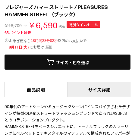
プレジャーズ ハマー ストリート / PLEASURES
HAMMER STREET （ブラック）
￥6,590
特別タイムセール
￥18,700
税込
65
ポイント還元
以内
お急ぎ便なら
のお支払いで
18時間28分01秒
8月11日(火)
にお届け
詳細
サイズ・色を選ぶ
商品説明
サイズ詳細
90年代のアートシーンやミュージックシーンにインスパイアされたデザ
インが特徴のLA発ストリートファッションブランドであるPLEASURES
とのコラボレーションプロダクト。
HAMMER STREETをベースシルエットに、トーナルブラックのカラーリ
ングにベルベットとテキスタイルのマテリアルで構成されたアッパーが