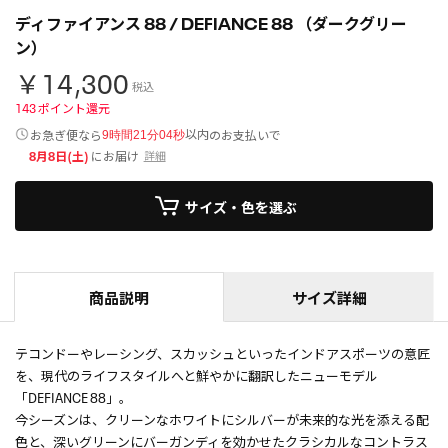
ディファイアンス 88 / DEFIANCE 88 （ダークグリー
ン）
￥14,300
税込
143
ポイント還元
以内
お急ぎ便なら
のお支払いで
9時間21分04秒
8月8日(土)
にお届け
詳細
サイズ・色を選ぶ
商品説明
サイズ詳細
テコンドーやレーシング、スカッシュといったインドアスポーツの意匠
を、現代のライフスタイルへと鮮やかに翻訳したニューモデル
「DEFIANCE 88」。
今シーズンは、クリーンなホワイトにシルバーが未来的な光を添える配
色と、深いグリーンにバーガンディを効かせたクラシカルなコントラス