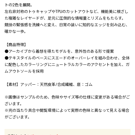
トの2色を展開。
左右非対称のトゥキャップやTPUのカットアウトなど、機能美に根ざし
た複雑なレイヤードが、足元に圧倒的な情報量とリズムをもたらす。
競技の緊張感を洗練へと変え、日常の装いに知的なエッジを刻み込む、
確かな一歩。
【商品特徴】
●アーカイブから着想を得たモデルを、意外性のある形で提案
●テキスタイルのベースにスエードのオーバーレイを組み合わせ、全体
に配色したカラーリングにニュートラルカラーのアクセントを加え、ガ
ムアウトソールを採用
【素材】アッパー：天然皮革/合成繊維、底：ゴム
※画像はサンプルのため、色味やサイズ等の仕様に変更がある場合がご
ざいます。
※光の当たり具合や閲覧環境によって実際の色味と異なって見える場合
がございます。