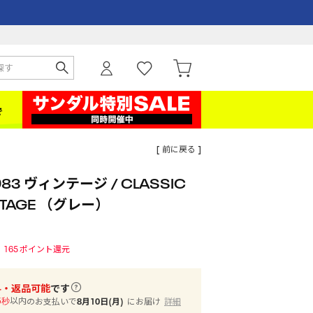
[ 前に戻る ]
3 ヴィンテージ / CLASSIC
INTAGE （グレー）
165
ポイント還元
料・返品可能
です
以内
のお支払いで
8月10日(月)
にお届け
詳細
4秒