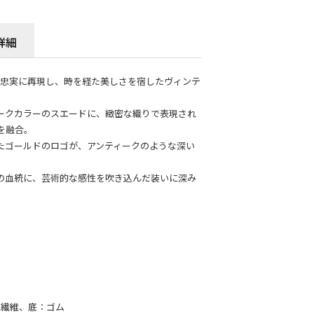
詳細
を忠実に再現し、時を経た美しさを宿したヴィンテ
ークカラーのスエードに、緻密な織りで表現され
を融合。
たゴールドのロゴが、アンティークのような深い
の血統に、芸術的な感性を吹き込んだ装いに深み
。
成繊維、底：ゴム