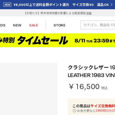
¥8,000以上で送料全額ポイント還元 サイズ交換¥0 返品OK
【お知らせ】熊本地域地震の影響による配送遅延
詳細
IDS
NEW
SALE
STORE
クラシックレザー 198
LEATHER 1983 V
￥16,500
税込
この商品は
サイズ交換無
お急ぎ便なら
19時間52分2