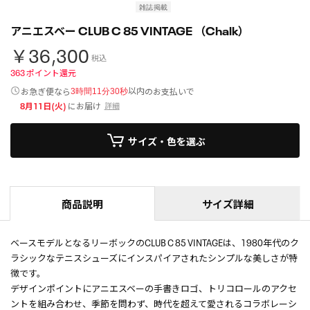
雑誌掲載
アニエスベー CLUB C 85 VINTAGE （Chalk）
￥36,300
税込
363
ポイント還元
以内
お急ぎ便なら
のお支払いで
3時間11分29秒
8月11日(火)
にお届け
詳細
サイズ・色を選ぶ
商品説明
サイズ詳細
ベースモデルとなるリーボックのCLUB C 85 VINTAGEは、1980年代のク
ラシックなテニスシューズにインスパイアされたシンプルな美しさが特
徴です。
デザインポイントにアニエスベーの手書きロゴ、トリコロールのアクセ
ントを組み合わせ、季節を問わず、時代を超えて愛されるコラボレーシ