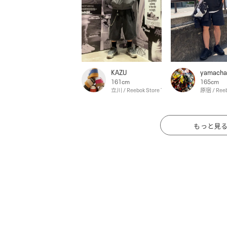
KAZU
yamacha
161cm
165cm
立川 / Reebok Store Tachikawa
原宿 / Reeb
もっと見