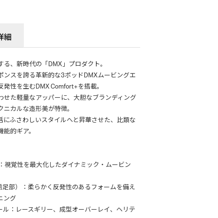
詳細
する、新時代の「DMX」プロダクト。
ポンスを誇る革新的な3ポッドDMXムービングエ
性を生むDMX Comfort+を搭載。
わせた軽量なアッパーに、大胆なブランディング
クニカルな造形美が特徴。
活にふさわしいスタイルへと昇華させた、比類な
機能的ギア。
ル）：視覚性を最大化したダイナミック・ムービン
ロジー（前足部）：柔らかく反発性のあるフォームを備え
ニング
ール：レースギリー、成型オーバーレイ、ヘリテ