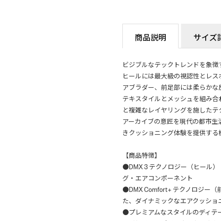
商品説明
サイズ
ビジブルなテックトレンドを象徴
ヒールには最大級の視認性とレス
アブラダー、前足部には柔らかな反発
テキスタイルとメッシュを組み合
と複雑なレイヤリングを施したテ
アーカイブの意匠を現代の都市生
きクッショニング体験を提供する
【商品特徴】
●DMX 3 テクノロジー（ヒー
グ・エアコンポーネント
●DMX Comfort+ テクノ
た、ダイナミックなエアクッショ
●プレミアムなスタイルのディテ