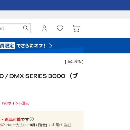
[ 前に戻る ]
 / DMX SERIES 3000 （ブ
198
ポイント還元
料・返品可能
です
以内
のお支払いで
8月7日(金)
にお届け
詳細
秒