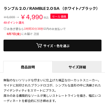
ランブル 2.0 / RAMBLE 2.0 SA （ホワイト/ブラック）
￥4,990
セール価格
￥6,600
税込
49
ポイント還元
以内
お急ぎ便なら
のお支払いで
1時間30分38秒
8月7日(金)
にお届け
詳細
サイズ・色を選ぶ
商品説明
サイズ詳細
無駄のないソリッドな佇まいに仕上げた端正なローカットスニーカー。
サイドに刻印されたブランドロゴが、シンプルな造形の中に洗練された
アイデンティティをスマートにプラス。
厚みのある構築的なソールが美しいストレートラインを描き、幅広いコ
ーディネートを都会的に引き締めます。