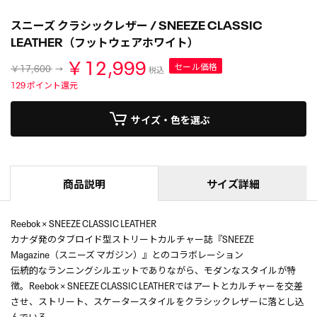
スニーズ クラシックレザー / SNEEZE CLASSIC
LEATHER（フットウェアホワイト）
￥12,999
セール価格
￥17,600
税込
129
ポイント還元
サイズ・色を選ぶ
商品説明
サイズ詳細
Reebok × SNEEZE CLASSIC LEATHER
カナダ発のタブロイド型ストリートカルチャー誌『SNEEZE
Magazine（スニーズ マガジン）』とのコラボレーション
伝統的なランニングシルエットでありながら、モダンなスタイルが特
徴。Reebok × SNEEZE CLASSIC LEATHERではアートとカルチャーを交差
させ、ストリート、スケータースタイルをクラシックレザーに落とし込
んでいる