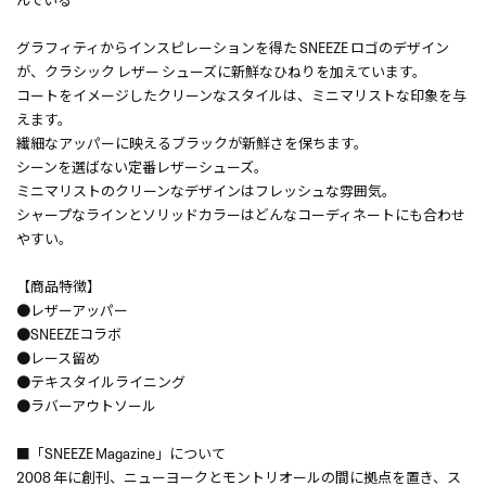
グラフィティからインスピレーションを得た SNEEZE ロゴのデザイン
が、クラシック レザー シューズに新鮮なひねりを加えています。
コートをイメージしたクリーンなスタイルは、ミニマリストな印象を与
えます。
繊細なアッパーに映えるブラックが新鮮さを保ちます。
シーンを選ばない定番レザーシューズ。
ミニマリストのクリーンなデザインはフレッシュな雰囲気。
シャープなラインとソリッドカラーはどんなコーディネートにも合わせ
やすい。
【商品特徴】
●レザーアッパー
●SNEEZEコラボ
●レース留め
●テキスタイルライニング
●ラバーアウトソール
■「SNEEZE Magazine」について
2008 年に創刊、ニューヨークとモントリオールの間に拠点を置き、ス