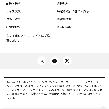
配送・送料
各種規約
サイズ交換
特定商取引に基づく表示
返品・返金
直営店情報
店舗受取り
ReebokONE
なりすましメール・サイトにご注
意ください
Reebok（リーボック）公式オンラインショップ。スニーカー、トップス、ボト
ムス、アウターのスポーツファッションで日常をアクティブに。フィットネスシ
ューズ＆ウェア、ランニングシューズのスポーツ仕様でパフォーマンスを最大限
に。豊富な品揃え、限定アイテム、会員限定特典はリーボック公式ECサイトな
らでは。