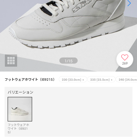
1
/
15
269
フットウェアホワイト（IE9215）
230 (23.0cm)
×
235 (23.5cm)
×
240 (24.0cm
バリエーション
フットウェアホ
ワイト（IE921
5）