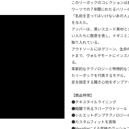
このリーボックのコレクションは
ワーツでの 7 年間にわたるハリ
「名前を言ってはいけないあの人」がこ
を与えた。
アッパーは、黒いスエード素材と
い人たちに敬意を表し、ナギニと
取り入れている。
アウトソールにはグリーン、生命
トまで、ヴォルデモートにインス
る。
革新的なテクノロジーと特徴的な
たリーボックを代表するモデル。
足を固定する履き心地をポンプア
【商品特徴】
●テキスタイルライニング
●暗闇で光るラバーアウトソール
●シルエットポンプテクノロジー
●カスタムフィットを実現
●Hexaliteによる究極のクッシ