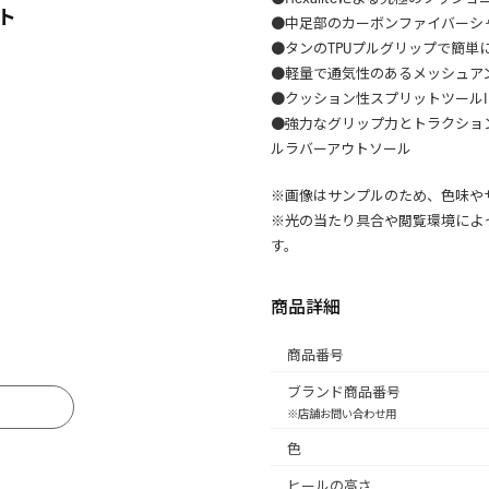
ト
●中足部のカーボンファイバーシ
●タンのTPUプルグリップで簡単
●軽量で通気性のあるメッシュア
●クッション性スプリットツールI
●強力なグリップ力とトラクショ
ルラバーアウトソール
※画像はサンプルのため、色味や
※光の当たり具合や閲覧環境によ
す。
商品詳細
商品番号
ブランド商品番号
る
※店舗お問い合わせ用
色
ヒールの高さ