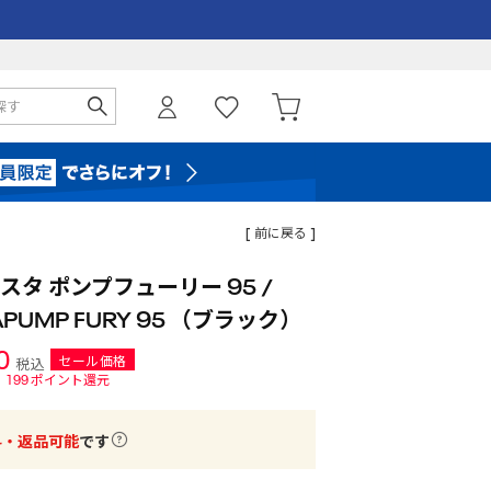
[ 前に戻る ]
タ ポンプフューリー 95 /
NSTAPUMP FURY 95 （ブラック）
0
セール価格
税込
199
ポイント還元
料・返品可能
です