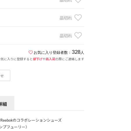
品切れ
品切れ
328
お気に入り登録者数：
人
お気に入りに登録すると
値下げ
や
再入荷
の際にご連絡します
わせ
詳細
ー）とReebokのコラボレーションシューズ
スタポンプフューリー）