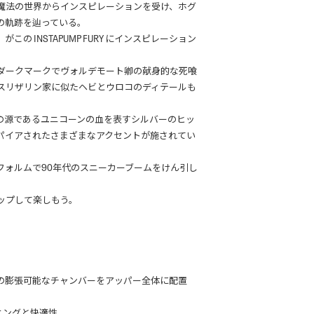
魔法の世界からインスピレーションを受け、ホグ
ーの軌跡を辿っている。
の INSTAPUMP FURY にインスピレーション
ダークマークでヴォルデモート卿の献身的な死喰
スリザリン家に似たヘビとウロコのディテールも
の源であるユニコーンの血を表すシルバーのヒッ
パイアされたさまざまなアクセントが施されてい
フォルムで90年代のスニーカーブームをけん引し
ップして楽しもう。
の膨張可能なチャンバーをアッパー全体に配置
ョニングと快適性