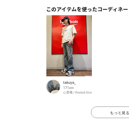
このアイテムを使ったコーディネー
takuya_
171cm
心斎橋 / Reebok Store Shinsaibashi
もっと見