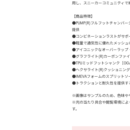
用し、スニーカーコミュニティで
【商品特徴】
●PUMP(R)フルフットチャン
提供
●コンビネーションラストがサポ
●軽量で通気性に優れたメッシュ
●アイコニックなオーバーラップ
●グラフライト(R)カーボンファ
●TPUミッドフットシャンク［O
●ヘクサライト(R)クッショニン
●IMEVAフォームのスプリットソ
●トラクションと耐久性を提供す
※画像はサンプルのため、色味や
※光の当たり具合や閲覧環境によ
す。