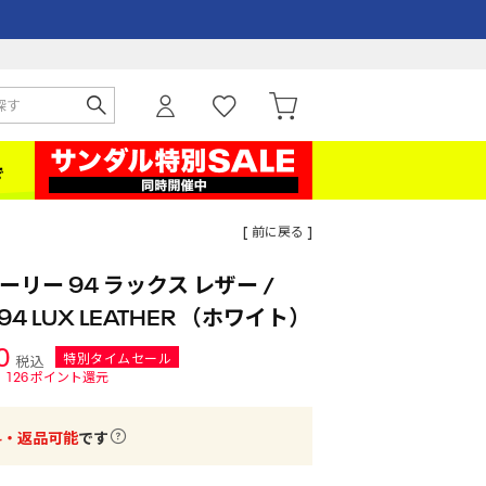
[ 前に戻る ]
リー 94 ラックス レザー /
 94 LUX LEATHER （ホワイト）
0
特別タイムセール
税込
126
ポイント還元
料・返品可能
です