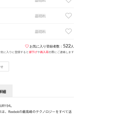
品切れ
品切れ
品切れ
522
お気に入り登録者数：
人
お気に入りに登録すると
値下げ
や
再入荷
の際にご連絡します
わせ
詳細
URY 94。
は、Reebokの最高峰のテクノロジーをすべて活