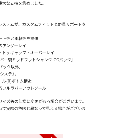
絶大な支持を集めました。
バーシステムが、カスタムフィットと軽量サポートを
ート性と柔軟性を提供
のアンダーレイ
・トゥキャップ・オーバーレイ
イバー製ミッドフットシャンク[OGパック］
Gパック以外］
グシステム
ール(R)ボトム構造
るフルラバーアウトソール
サイズ等の仕様に変更がある場合がございます。
って実際の色味と異なって見える場合がございま