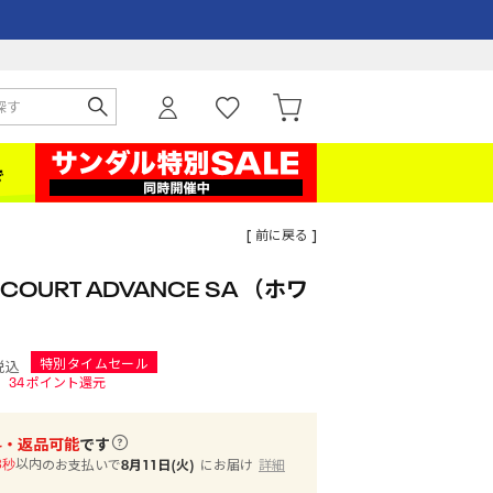
[ 前に戻る ]
COURT ADVANCE SA （ホワ
特別タイムセール
税込
34
ポイント還元
料・返品可能
です
以内
のお支払いで
8月11日(火)
にお届け
詳細
2秒