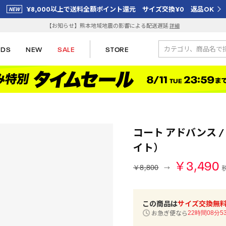
¥8,000以上で送料全額ポイント還元 サイズ交換¥0 返品OK
【お知らせ】熊本地域地震の影響による配送遅延
詳細
IDS
NEW
SALE
STORE
コート アドバンス / 
イト）
￥3,490
￥8,800
この商品は
サイズ交換無
お急ぎ便なら
22時間08分5