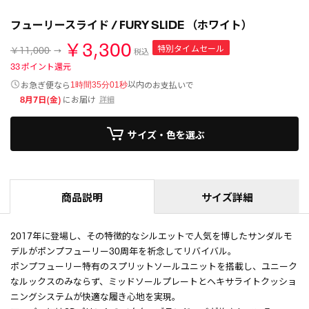
フューリースライド / FURY SLIDE （ホワイト）
￥3,300
特別タイムセール
￥11,000
税込
33
ポイント還元
以内
お急ぎ便なら
のお支払いで
1時間35分01秒
8月7日(金)
にお届け
詳細
サイズ・色を選ぶ
商品説明
サイズ詳細
2017年に登場し、その特徴的なシルエットで人気を博したサンダルモ
デルがポンプフューリー30周年を祈念してリバイバル。
ポンプフューリー特有のスプリットソールユニットを搭載し、ユニーク
なルックスのみならず、ミッドソールプレートとヘキサライトクッショ
ニングシステムが快適な履き心地を実現。