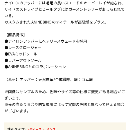
ナイロンのアッパーには毛足の長いスエードのオーバーレイが施され、
サイドのストライプとヒールタブにはガーメントレザーがあしらわれて
いる。
カスタムされた ANINE BING のディテールが高級感をプラス。
【商品特徴】
●ナイロンアッパーにヘアリースウェードを採用
●レースクロージャー
●EVAミッドソール
●ラバーアウトソール
●ANINE BINGとのコラボレーション
【素材】アッパー：天然皮革/合成繊維、底：ゴム底
※画像はサンプルのため、色味やサイズ等の仕様に変更がある場合がご
ざいます。
※光の当たり具合や閲覧環境によって実際の色味と異なって見える場合
がございます。
性別タイプ
:
・
レディース
メンズ