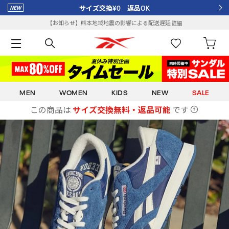
サイズ交換¥0 返品OK
【お知らせ】熊本地域地震の影響による配送遅延
詳細
MEN
WOMEN
KIDS
NEW
SALE
この商品は
サイズ交換無料・返品可能
です