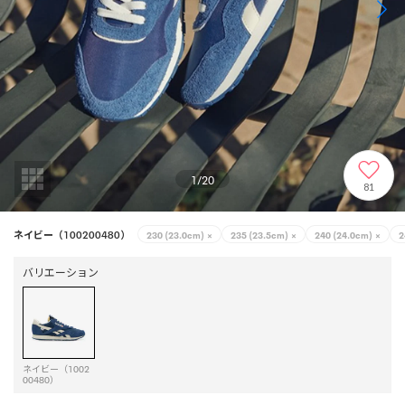
1
/
20
81
ネイビー（100200480）
230 (23.0cm)
×
235 (23.5cm)
×
240 (24.0cm)
×
2
バリエーション
ネイビー（1002
00480）