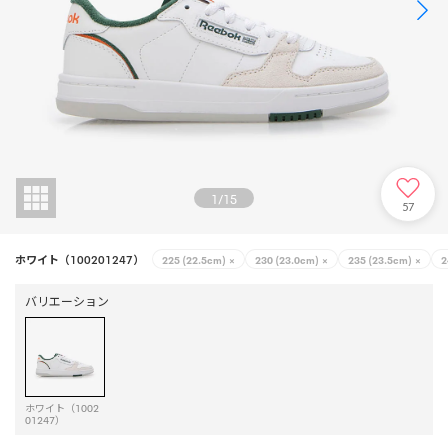
1
/
15
57
ホワイト（100201247）
225 (22.5cm)
×
230 (23.0cm)
×
235 (23.5cm)
×
2
バリエーション
ホワイト（1002
01247）