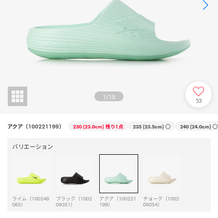
1
/
15
53
アクア（100221199）
230 (23.0cm)
残り1点
235 (23.5cm)
○
240 (24.0cm)
○
バリエーション
ライム（100248
ブラック（1002
アクア（100221
チョーク（1002
065）
09351）
199）
09354）