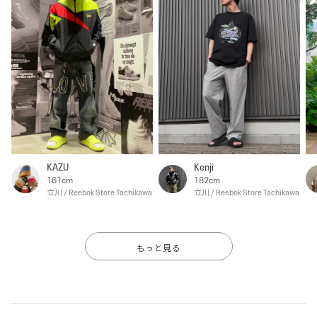
KAZU
Kenji
161cm
182cm
立川 / Reebok Store Tachikawa
立川 / Reebok Store Tachikawa
もっと見る