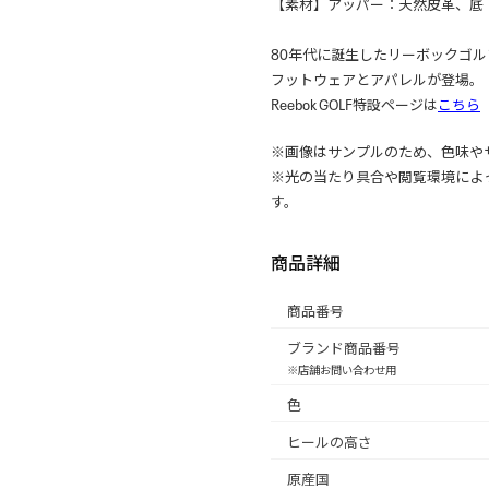
【素材】アッパー：天然皮革、底
80年代に誕生したリーボックゴ
フットウェアとアパレルが登場。
Reebok GOLF特設ページは
こちら
※画像はサンプルのため、色味や
※光の当たり具合や閲覧環境によ
す。
商品詳細
商品番号
ブランド商品番号
※店舗お問い合わせ用
色
ヒールの高さ
原産国