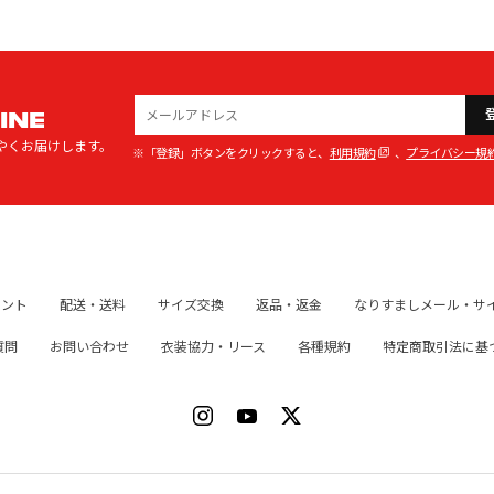
INE
やくお届けします。
※「登録」ボタンをクリックすると、
利用規約
、
プライバシー規
イント
配送・送料
サイズ交換
返品・返金
なりすましメール・サ
質問
お問い合わせ
衣装協力・リース
各種規約
特定商取引法に基