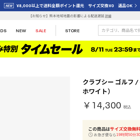
¥8,000以上で送料全額ポイント還元 サイズ交換¥0 返品OK
【お知らせ】熊本地域地震の影響による配送遅延
詳細
IDS
NEW
SALE
STORE
クラブシー ゴルフ / 
ホワイト）
￥14,300
税込
この商品は
サイズ交換無
お急ぎ便なら
19時間50分3