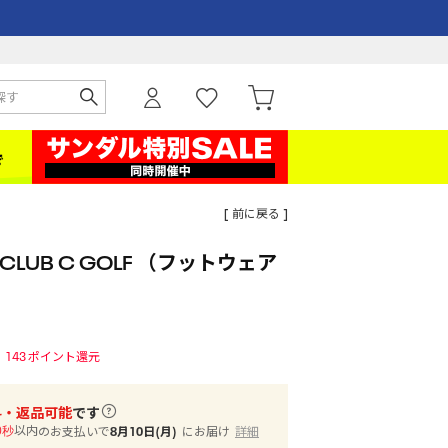
[ 前に戻る ]
CLUB C GOLF （フットウェア
143
ポイント還元
料・返品可能
です
以内
のお支払いで
8月10日(月)
にお届け
詳細
0秒