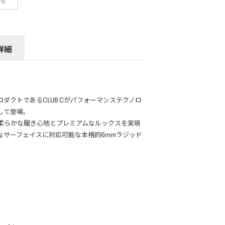
わせ
詳細
ダクトであるCLUB Cがパフォーマンステクノロ
して登場。
柔らかな履き心地とプレミアムなルックスを実現
なサーフェイスに対応可能な本格的6mmラジッド
。