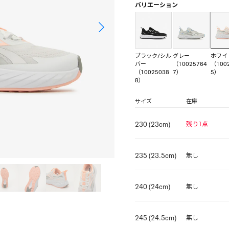
バリエーション
ブラック/シル
グレー
ホワイ
バー
（10025764
（100
（10025038
7）
5）
8）
サイズ
在庫
230 (23cm)
残り1点
235 (23.5cm)
無し
240 (24cm)
無し
245 (24.5cm)
無し