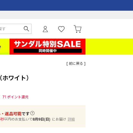
[ 前に戻る ]
E （ホワイト）
71
ポイント還元
料・返品可能
です
以内
のお支払いで
8月9日(日)
にお届け
詳細
4秒