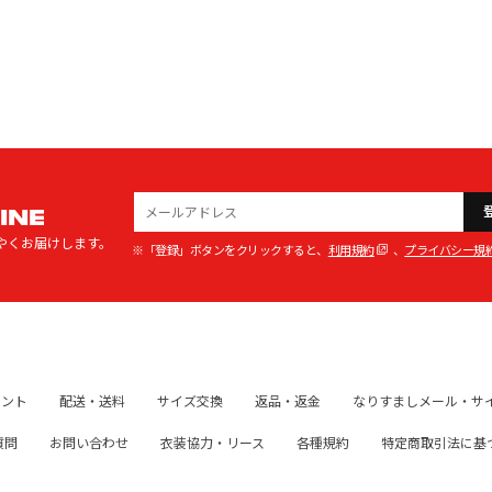
INE
やくお届けします。
※「登録」ボタンをクリックすると、
利用規約
、
プライバシー規
イント
配送・送料
サイズ交換
返品・返金
なりすましメール・サ
質問
お問い合わせ
衣装協力・リース
各種規約
特定商取引法に基