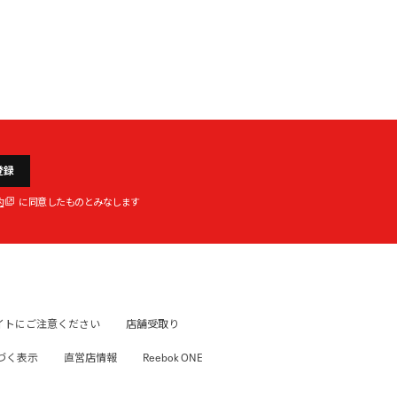
登録
約
に同意したものとみなします
イトにご注意ください
店舗受取り
づく表示
直営店情報
Reebok ONE