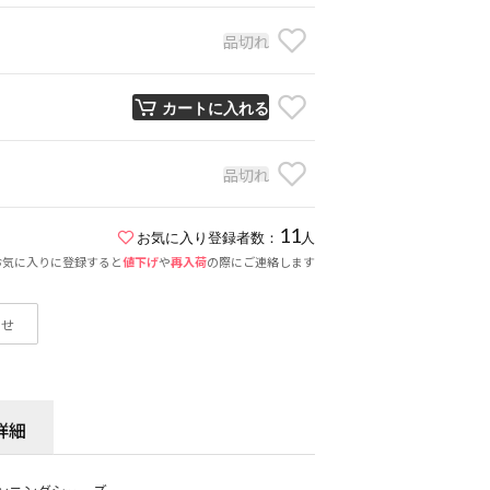
品切れ
カートに入れる
品切れ
11
お気に入り登録者数：
人
お気に入りに登録すると
値下げ
や
再入荷
の際にご連絡します
わせ
詳細
ンニングシューズ。