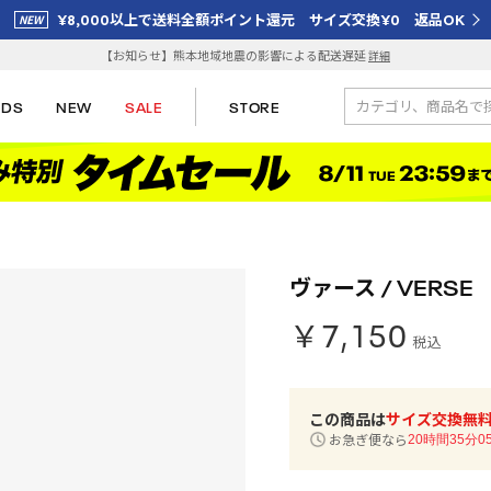
¥8,000以上で送料全額ポイント還元 サイズ交換¥0 返品OK
【お知らせ】熊本地域地震の影響による配送遅延
詳細
IDS
NEW
SALE
STORE
ヴァース / VERS
￥7,150
税込
この商品は
サイズ交換無
お急ぎ便なら
20時間35分0