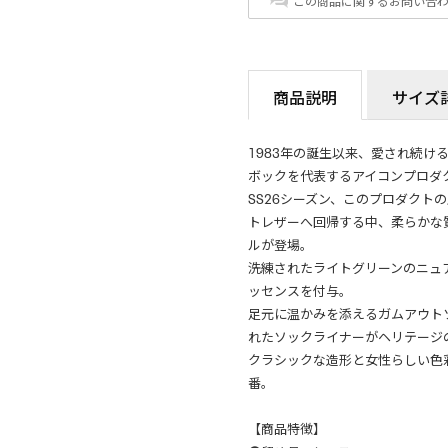
この商品に関するお問い合
商品説明
サイズ
1983年の誕生以来、愛され続け
ボックを代表するアイコンプロダ
SS26シーズン、このプロダクト
トレザーへ回帰する中、柔らかな
ルが登場。
洗練されたライトグリーンのニュ
ッセンスを付与。
足元に温かみを添えるガムアウト
れたソックライナーがヘリテージ
クラシックな造形と女性らしい色
番。
【商品特徴】