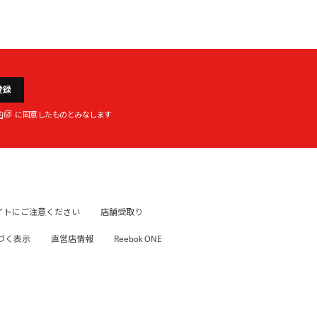
登録
約
に同意したものとみなします
イトにご注意ください
店舗受取り
づく表示
直営店情報
Reebok ONE