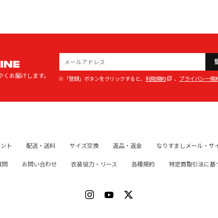
INE
やくお届けします。
※「登録」ボタンをクリックすると、
利用規約
、
プライバシー規
イント
配送・送料
サイズ交換
返品・返金
なりすましメール・サ
質問
お問い合わせ
衣装協力・リース
各種規約
特定商取引法に基