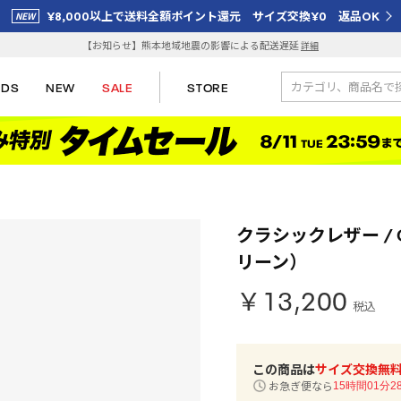
¥8,000以上で送料全額ポイント還元 サイズ交換¥0 返品OK
【お知らせ】熊本地域地震の影響による配送遅延
詳細
IDS
NEW
SALE
STORE
クラシックレザー / C
リーン）
￥13,200
税込
この商品は
サイズ交換無
お急ぎ便なら
15時間01分2