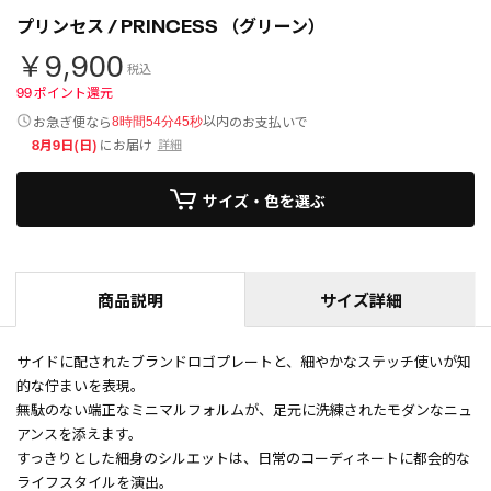
プリンセス / PRINCESS （グリーン）
￥9,900
税込
99
ポイント還元
以内
お急ぎ便なら
のお支払いで
8時間54分45秒
8月9日(日)
にお届け
詳細
サイズ・色を選ぶ
商品説明
サイズ詳細
サイドに配されたブランドロゴプレートと、細やかなステッチ使いが知
的な佇まいを表現。
無駄のない端正なミニマルフォルムが、足元に洗練されたモダンなニュ
アンスを添えます。
すっきりとした細身のシルエットは、日常のコーディネートに都会的な
ライフスタイルを演出。