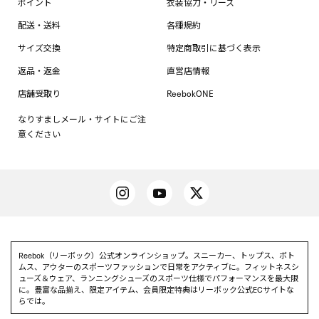
ポイント
衣装協力・リース
配送・送料
各種規約
サイズ交換
特定商取引に基づく表示
返品・返金
直営店情報
店舗受取り
ReebokONE
なりすましメール・サイトにご注
意ください
Reebok（リーボック）公式オンラインショップ。スニーカー、トップス、ボト
ムス、アウターのスポーツファッションで日常をアクティブに。フィットネスシ
ューズ＆ウェア、ランニングシューズのスポーツ仕様でパフォーマンスを最大限
に。豊富な品揃え、限定アイテム、会員限定特典はリーボック公式ECサイトな
らでは。