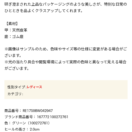
研ぎ澄まされた上品なパッケージングのような美しさが、特別な日常の
ひとときを品よくクラスアップしてくれます。
【素材】
甲：天然皮革
底：ゴム底
※画像はサンプルのため、色味やサイズ等の仕様に変更がある場合がご
ざいます。
※光の当たり具合や閲覧環境によって実際の色味と異なって見える場合
がございます。
性別タイプ
:
レディース
カテゴリ
:
商品番号
： RE1759BW042947
ブランド商品番号
： 167772 100272761
色
： グリーン（100272761）
ヒールの高さ
： 2.0cm