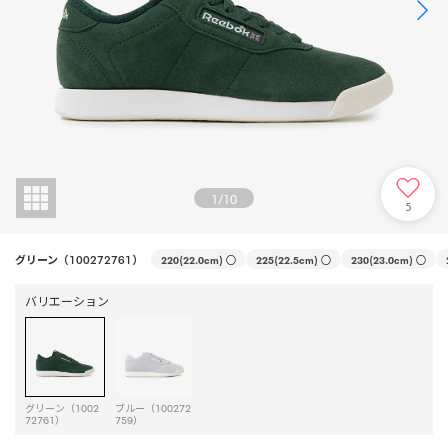
1
/
10
5
グリーン（100272761）
220(22.0cm)
○
225(22.5cm)
○
230(23.0cm)
○
バリエーション
グリーン（1002
ブルー（100272
72761）
759）