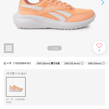
1
/
10
6
ピーチ（100268476）
220 (22cm)
残り3点
225 (22.5cm)
○
230 (23cm)
○
バリエーション
ピーチ（100268
476）