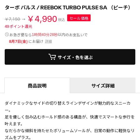
ターボ パルス / REEBOK TURBO PULSE SA （ピーチ）
￥4,990
セール価格
￥7,150
税込
49
ポイント還元
以内
お急ぎ便なら
のお支払いで
1時間40分27秒
8月7日(金)
にお届け
詳細
サイズ・色を選ぶ
商品説明
サイズ詳細
ダイナミックなサイドの切り替えラインデザインが魅力的なスニーカ
ー。
足を優しく包み込むホールド感のある構造が、快適でスマートな歩行を
叶えます。
なだらかな傾斜を持たせたボリュームソールが、日常の動作に軽快なリ
ズムをプラス。