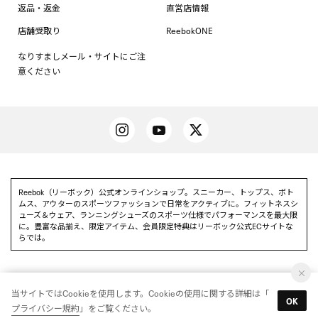
返品・返金
直営店情報
店舗受取り
ReebokONE
なりすましメール・サイトにご注
意ください
Reebok（リーボック）公式オンラインショップ。スニーカー、トップス、ボト
ムス、アウターのスポーツファッションで日常をアクティブに。フィットネスシ
ューズ＆ウェア、ランニングシューズのスポーツ仕様でパフォーマンスを最大限
に。豊富な品揃え、限定アイテム、会員限定特典はリーボック公式ECサイトな
らでは。
当サイトではCookieを使用します。Cookieの使用に関する詳細は「
Reebok 公式アプリを使って
OK
アプリを使う
プライバシー規約
」をご覧ください。
いち早く特別情報をゲットしよう
© Reebok All Rights reserved.