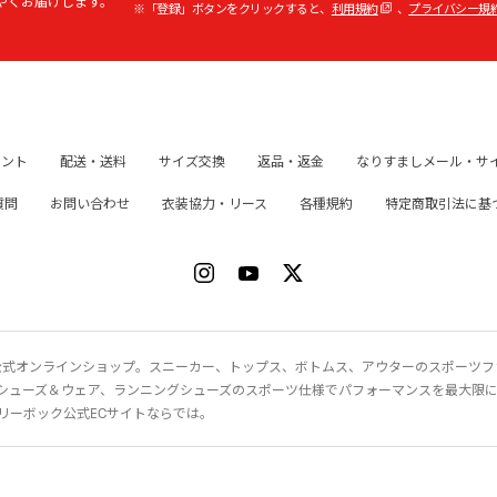
やくお届けします。
※「登録」ボタンをクリックすると、
利用規約
、
プライバシー規
イント
配送・送料
サイズ交換
返品・返金
なりすましメール・サ
質問
お問い合わせ
衣装協力・リース
各種規約
特定商取引法に基
ク）公式オンラインショップ。スニーカー、トップス、ボトムス、アウターのスポーツ
シューズ＆ウェア、ランニングシューズのスポーツ仕様でパフォーマンスを最大限
リーボック公式ECサイトならでは。