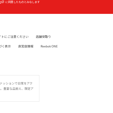
約
に同意したものとみなします
イトにご注意ください
店舗受取り
づく表示
直営店情報
Reebok ONE
ファッションで日常をアク
に。豊富な品揃え、限定ア