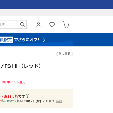
[ 前に戻る ]
 FS HI （レッド）
132
ポイント還元
料・返品可能
です
以内
のお支払いで
8月7日(金)
にお届け
詳細
秒