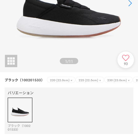
1
/
11
93
ブラック（100201533）
220 (22.0cm)
×
225 (22.5cm)
×
230 (23.0cm)
×
2
バリエーション
ブラック（1002
01533）