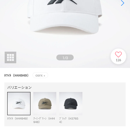
1
/
3
126
ﾎﾜｲﾄ（H44949）
OSFX
×
バリエーション
ﾎﾜｲﾄ（H44949）
ｱｰﾐｰｸﾞﾘｰﾝ（H44
ﾌﾞﾗｯｸ（H3765
948）
4）