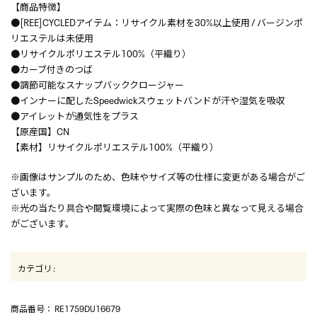
【商品特徴】
●[REE]CYCLEDアイテム：リサイクル素材を30%以上使用 / バージンポ
リエステルは未使用
●リサイクルポリエステル100%（平織り）
●カーブ付きのつば
●調節可能なスナップバッククロージャー
●インナーに配したSpeedwickスウェットバンドが汗や湿気を吸収
●アイレットが通気性をプラス
【原産国】CN
【素材】リサイクルポリエステル100%（平織り）
※画像はサンプルのため、色味やサイズ等の仕様に変更がある場合がご
ざいます。
※光の当たり具合や閲覧環境によって実際の色味と異なって見える場合
がございます。
カテゴリ
:
商品番号
： RE1759DU16679