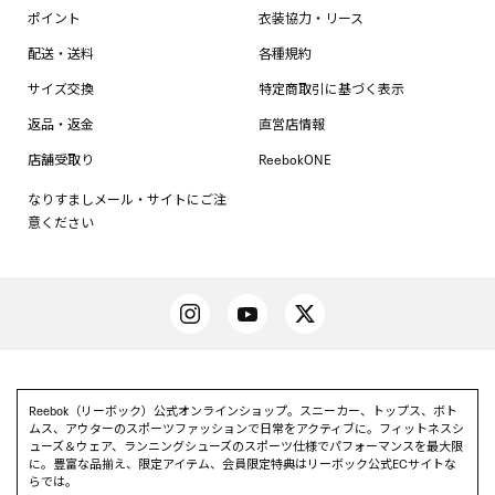
ポイント
衣装協力・リース
配送・送料
各種規約
サイズ交換
特定商取引に基づく表示
返品・返金
直営店情報
店舗受取り
ReebokONE
なりすましメール・サイトにご注
意ください
Reebok（リーボック）公式オンラインショップ。スニーカー、トップス、ボト
ムス、アウターのスポーツファッションで日常をアクティブに。フィットネスシ
ューズ＆ウェア、ランニングシューズのスポーツ仕様でパフォーマンスを最大限
に。豊富な品揃え、限定アイテム、会員限定特典はリーボック公式ECサイトな
らでは。