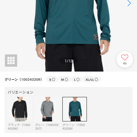
1
/
13
46
グリーン（100243209）
S
○
M
○
L
○
XL/LL
○
バリエーション
ブラック（1002
グレー（100243
グリーン（1002
43206）
207）
43209）