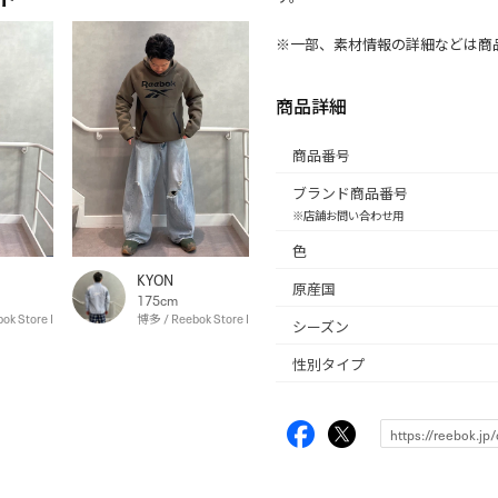
※一部、素材情報の詳細などは商
商品詳細
商品番号
ブランド商品番号
※店舗お問い合わせ用
色
KYON
原産国
175cm
ok Store Hakata
博多 / Reebok Store Hakata
シーズン
性別タイプ