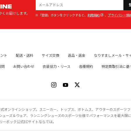
INE
やくお届けします。
※「登録」ボタンをクリックすると、
利用規約
、
プライバシー規
イント
配送・送料
サイズ交換
返品・返金
なりすましメール・サ
質問
お問い合わせ
衣装協力・リース
各種規約
特定商取引法に基
ク）公式オンラインショップ。スニーカー、トップス、ボトムス、アウターのスポーツ
シューズ＆ウェア、ランニングシューズのスポーツ仕様でパフォーマンスを最大限
リーボック公式ECサイトならでは。