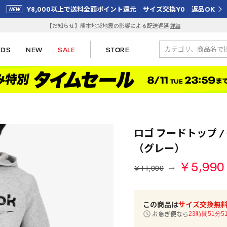
¥8,000以上で送料全額ポイント還元 サイズ交換¥0 返品OK
【お知らせ】熊本地域地震の影響による配送遅延
詳細
IDS
NEW
SALE
STORE
ロゴ フードトップ / O
（グレー）
￥5,990
￥11,000
この商品は
サイズ交換無
お急ぎ便なら
23時間51分5