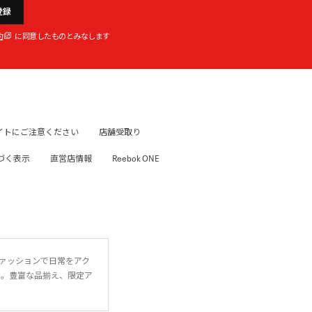
登録
約
に同意したものとみなします
イトにご注意ください
店舗受取り
づく表示
直営店情報
Reebok ONE
ファッションで日常をアク
に。豊富な品揃え、限定ア