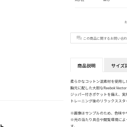
この商品に関するお問い合
商品説明
サイズ
柔らかなコットン混素材を使用し
胸元に配した大胆なReebok Ve
ジッパー付きポケットを備え、実
トレーニング後のリラックススタ
※画像はサンプルのため、色味や
※光の当たり具合や閲覧環境によ
ト
す。