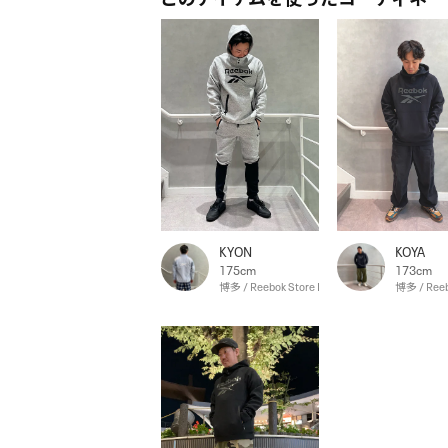
KYON
KOYA
175cm
173cm
博多 / Reebok Store Hakata
博多 / Reeb