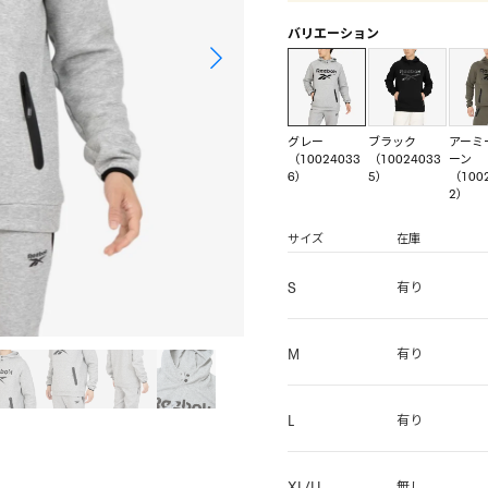
バリエーション
グレー
ブラック
アーミ
（10024033
（10024033
ーン
6）
5）
（100
2）
サイズ
在庫
S
有り
M
有り
L
有り
XL/LL
無し