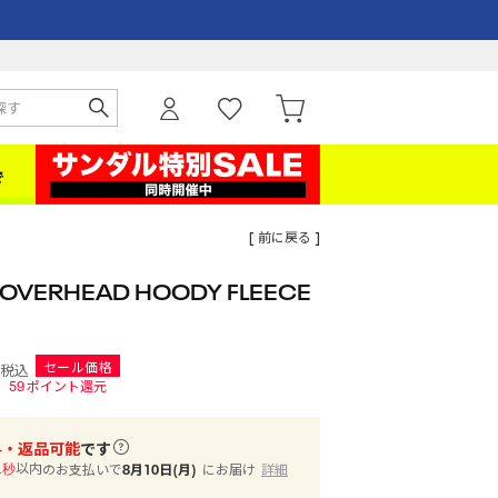
[ 前に戻る ]
VERHEAD HOODY FLEECE
セール価格
税込
59
ポイント還元
料・返品可能
です
以内
のお支払いで
8月10日(月)
にお届け
詳細
0秒