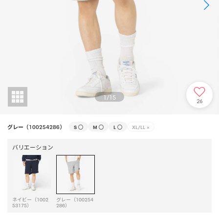
1
/
15
26
グレー（100254286）
S
○
M
○
L
○
XL/LL
×
バリエーション
ネイビー（1002
グレー（100254
53175）
286）