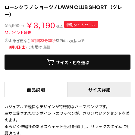
ローンクラブ ショーツ / LAWN CLUB SHORT （グレ
ー）
￥3,190
特別タイムセール
￥5,990
税込
31
ポイント還元
以内
お急ぎ便なら
のお支払いで
5時間23分37秒
8月8日(土)
にお届け
詳細
サイズ・色を選ぶ
商品説明
サイズ詳細
カジュアルで軽快なデザインが特徴的なハーフパンツです。
左裾に施されたワンポイントのワッペンが、さりげないアクセントを添
えます。
柔らかく伸縮性のあるスウェット生地を採用し、リラックスタイムにも
最適です。