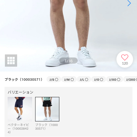
1
/
16
120
ブラック（100030571）
J/S
○
J/M
○
J/L
○
J/O
○
J/XO
○
J/2XO
バリエーション
ベクターネイビ
ブラック（1000
ー（10002842
30571）
4）