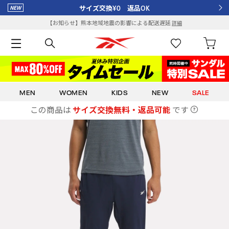
サイズ交換¥0 返品OK
【お知らせ】熊本地域地震の影響による配送遅延
詳細
MEN
WOMEN
KIDS
NEW
SALE
この商品は
サイズ交換無料・返品可能
です