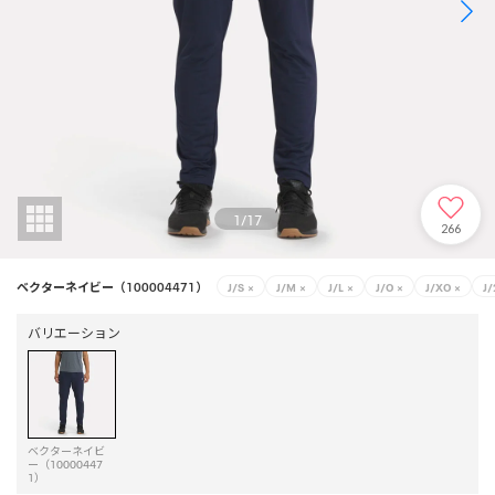
1
/
17
266
ベクターネイビー（100004471）
J/S
×
J/M
×
J/L
×
J/O
×
J/XO
×
J
バリエーション
ベクターネイビ
ー（10000447
1）