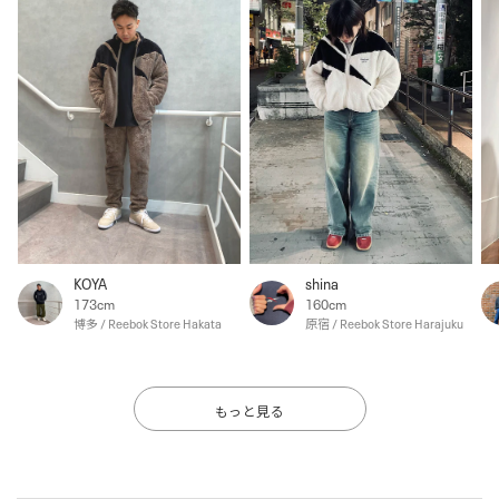
KOYA
shina
173cm
160cm
博多 / Reebok Store Hakata
原宿 / Reebok Store Harajuku
もっと見る