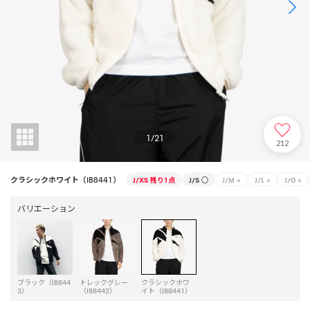
1
/
21
212
クラシックホワイト（IB8441）
J/XS
残り1点
J/S
○
J/M
×
J/L
×
J/O
×
バリエーション
ブラック（IB844
トレックグレー
クラシックホワ
3）
（IB8442）
イト（IB8441）