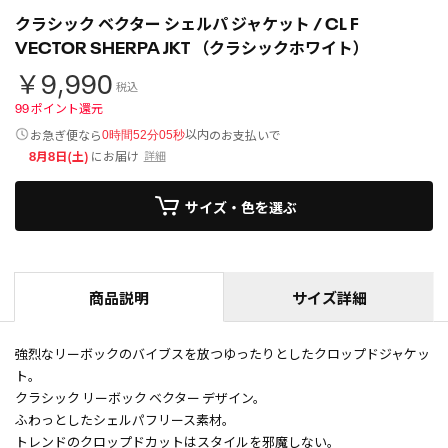
クラシック ベクター シェルパ ジャケット / CL F
VECTOR SHERPA JKT （クラシックホワイト）
￥9,990
税込
99
ポイント還元
以内
お急ぎ便なら
のお支払いで
0時間52分05秒
8月8日(土)
にお届け
詳細
サイズ・色を選ぶ
商品説明
サイズ詳細
強烈なリーボックのバイブスを放つゆったりとしたクロップドジャケッ
ト。
クラシック リーボック ベクター デザイン。
ふわっとしたシェルパフリース素材。
トレンドのクロップドカットはスタイルを邪魔しない。