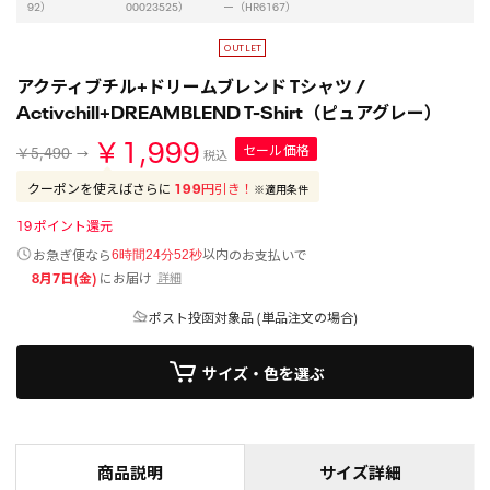
92）
00023525）
ー（HR6167）
アクティブチル+ドリームブレンド Tシャツ /
Activchill+DREAMBLEND T-Shirt（ピュアグレー）
￥1,999
セール価格
￥5,490
税込
クーポンを使えばさらに
199
円引き！
※適用条件
19
ポイント還元
以内
お急ぎ便なら
のお支払いで
6時間24分52秒
8月7日(金)
にお届け
詳細
ポスト投函対象品 (単品注文の場合)
サイズ・色を選ぶ
商品説明
サイズ詳細