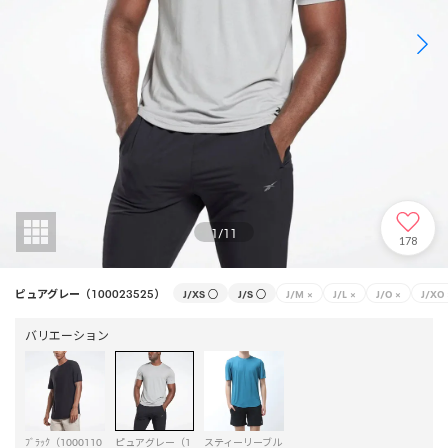
1
/
11
178
ピュアグレー（100023525）
J/XS
○
J/S
○
J/M
×
J/L
×
J/O
×
J/XO
バリエーション
ﾌﾞﾗｯｸ（1000110
ピュアグレー（1
スティーリーブル