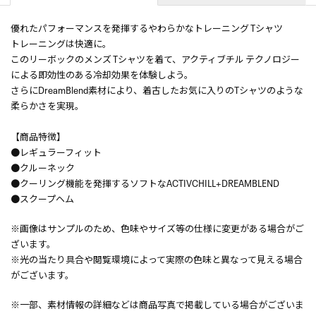
優れたパフォーマンスを発揮するやわらかなトレーニング Tシャツ
トレーニングは快適に。
このリーボックのメンズ Tシャツを着て、アクティブチル テクノロジー
による即効性のある冷却効果を体験しよう。
さらにDreamBlend素材により、着古したお気に入りのTシャツのような
柔らかさを実現。
【商品特徴】
●レギュラーフィット
●クルーネック
●クーリング機能を発揮するソフトなACTIVCHILL+DREAMBLEND
●スクープヘム
※画像はサンプルのため、色味やサイズ等の仕様に変更がある場合がご
ざいます。
※光の当たり具合や閲覧環境によって実際の色味と異なって見える場合
がございます。
※一部、素材情報の詳細などは商品写真で掲載している場合がございま