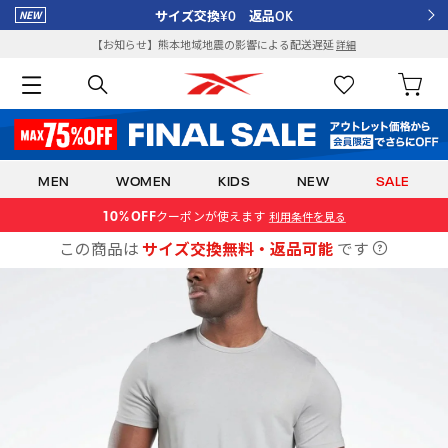
サイズ交換¥0 返品OK
【お知らせ】熊本地域地震の影響による配送遅延
詳細
MEN
WOMEN
KIDS
NEW
SALE
10% OFF
クーポン
が使えます
利用条件を見る
この商品は
サイズ交換無料・返品可能
です