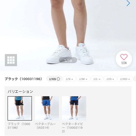
1
/
18
104
ブラック（100031196）
J/XS
○
J/S
×
J/M
×
J/L
×
J/O
×
J/XO
×
バリエーション
ブラック（1000
ベクターブルー
ベクターネイビ
31196）
（IA2514）
ー（10003119
2）