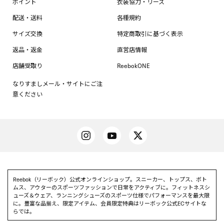
ポイント
衣装協力・リース
配送・送料
各種規約
サイズ交換
特定商取引に基づく表示
返品・返金
直営店情報
店舗受取り
ReebokONE
なりすましメール・サイトにご注
意ください
Reebok（リーボック）公式オンラインショップ。スニーカー、トップス、ボト
ムス、アウターのスポーツファッションで日常をアクティブに。フィットネスシ
ューズ＆ウェア、ランニングシューズのスポーツ仕様でパフォーマンスを最大限
に。豊富な品揃え、限定アイテム、会員限定特典はリーボック公式ECサイトな
らでは。