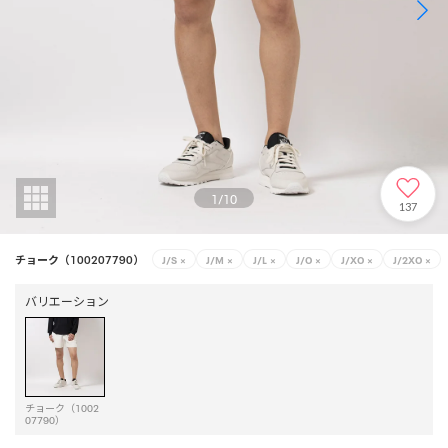
1
/
10
137
チョーク（100207790）
J/S
×
J/M
×
J/L
×
J/O
×
J/XO
×
J/2XO
×
バリエーション
チョーク（1002
07790）