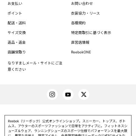
お支払い
お問い合わせ
ポイント
衣装協力・リース
配送・送料
各種規約
サイズ交換
特定商取引に基づく表示
返品・返金
直営店情報
店舗受取り
ReebokONE
なりすましメール・サイトにご注
意ください
Reebok（リーボック）公式オンラインショップ。スニーカー、トップス、ボト
ムス、アウターのスポーツファッションで日常をアクティブに。フィットネスシ
ューズ＆ウェア、ランニングシューズのスポーツ仕様でパフォーマンスを最大限
に。豊富な品揃え、限定アイテム、会員限定特典はリーボック公式ECサイトな