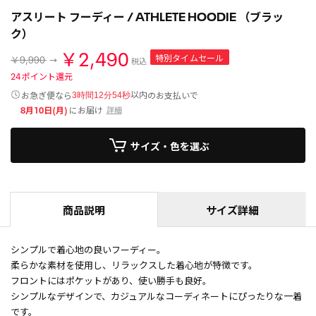
アスリート フーディー / ATHLETE HOODIE （ブラッ
ク）
￥2,490
特別タイムセール
￥9,990
税込
24
ポイント還元
以内
お急ぎ便なら
のお支払いで
3時間12分54秒
8月10日(月)
にお届け
詳細
サイズ・色を選ぶ
商品説明
サイズ詳細
シンプルで着心地の良いフーディー。
柔らかな素材を使用し、リラックスした着心地が特徴です。
フロントにはポケットがあり、使い勝手も良好。
シンプルなデザインで、カジュアルなコーディネートにぴったりな一着
です。