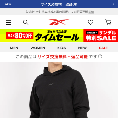
サイズ交換¥0 返品OK
【お知らせ】熊本地域地震の影響による配送遅延
詳細
MEN
WOMEN
KIDS
NEW
SALE
この商品は
サイズ交換無料・返品可能
です