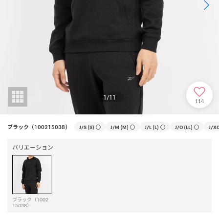
1
/
11
114
ブラック（100215038）
J/S (S)
○
J/M (M)
○
J/L (L)
○
J/O (LL)
○
J/XO
バリエーション
ブラック（1002
15038）