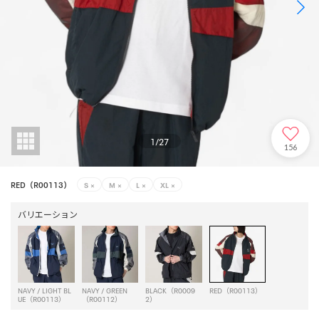
1
/
27
156
RED（R00113）
S
×
M
×
L
×
XL
×
バリエーション
NAVY / LIGHT BL
NAVY / GREEN
BLACK（R0009
RED（R00113）
UE（R00113）
（R00112）
2）