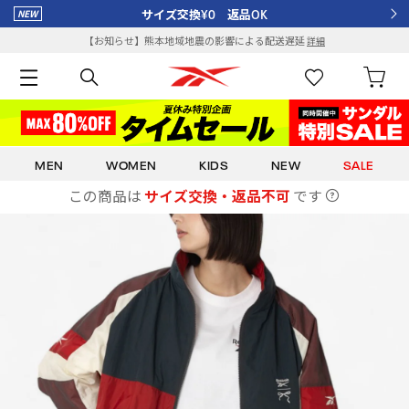
サイズ交換¥0 返品OK
【お知らせ】熊本地域地震の影響による配送遅延
詳細
MEN
WOMEN
KIDS
NEW
SALE
この商品は
サイズ交換・返品不可
です