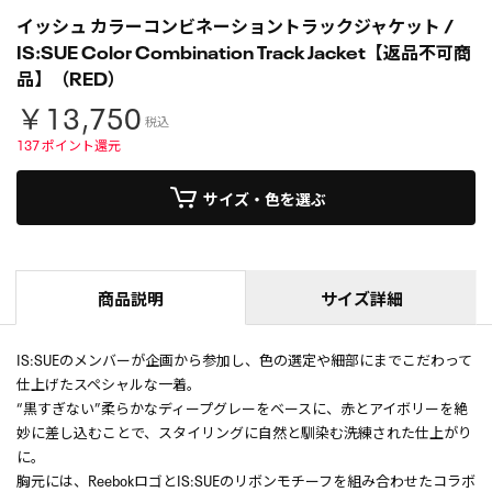
イッシュ カラーコンビネーショントラックジャケット /
IS:SUE Color Combination Track Jacket【返品不可商
品】（RED）
￥13,750
税込
137
ポイント還元
サイズ・色を選ぶ
商品説明
サイズ詳細
IS:SUEのメンバーが企画から参加し、色の選定や細部にまでこだわって
仕上げたスペシャルな一着。
“黒すぎない”柔らかなディープグレーをベースに、赤とアイボリーを絶
妙に差し込むことで、スタイリングに自然と馴染む洗練された仕上がり
に。
胸元には、ReebokロゴとIS:SUEのリボンモチーフを組み合わせたコラボ