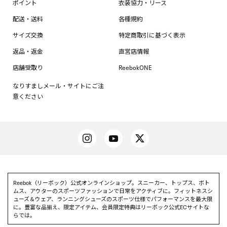
ポイント
衣装協力・リース
配送・送料
各種規約
サイズ交換
特定商取引に基づく表示
返品・返金
直営店情報
店舗受取り
ReebokONE
なりすましメール・サイトにご注
意ください
Reebok（リーボック）公式オンラインショップ。スニーカー、トップス、ボト
ムス、アウターのスポーツファッションで日常をアクティブに。フィットネスシ
ューズ＆ウェア、ランニングシューズのスポーツ仕様でパフォーマンスを最大限
に。豊富な品揃え、限定アイテム、会員限定特典はリーボック公式ECサイトな
らでは。