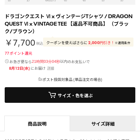
ドラゴンクエスト Ⅵ x ヴィンテージTシャツ / DRAGON
QUEST Ⅵ x VINTAGE TEE 【返品不可商品】 （ブラッ
ク/ブラウン）
￥7,700
クーポンを使えばさらに
2,000
円引き！
※適用条件
税込
77
ポイント還元
以内
お急ぎ便なら
のお支払いで
21時間03分04秒
8月12日(水)
にお届け
詳細
ポスト投函対象品 (単品注文の場合)
サイズ・色を選ぶ
商品説明
サイズ詳細