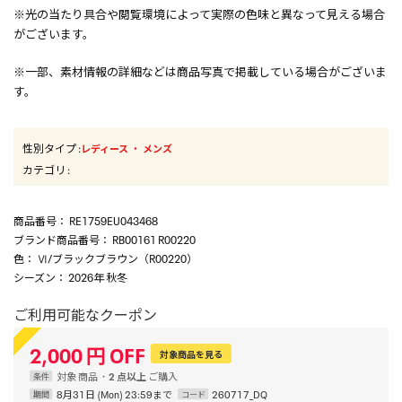
※光の当たり具合や閲覧環境によって実際の色味と異なって見える場合
がございます。
※一部、素材情報の詳細などは商品写真で掲載している場合がございま
す。
性別タイプ
:
・
レディース
メンズ
カテゴリ
:
商品番号
： RE1759EU043468
ブランド商品番号
： RB00161 R00220
色
： Ⅵ/ブラックブラウン（R00220）
シーズン
： 2026年 秋冬
ご利用可能なクーポン
2,000
円
OFF
対象商品を見る
対象
商品
2 点以上
条件
8月31日 (Mon) 23:59まで
260717_DQ
期間
コード