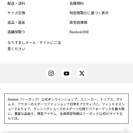
配送・送料
各種規約
サイズ交換
特定商取引に基づく表示
返品・返金
直営店情報
店舗受取り
ReebokONE
なりすましメール・サイトにご注
意ください
Reebok（リーボック）公式オンラインショップ。スニーカー、トップス、ボト
ムス、アウターのスポーツファッションで日常をアクティブに。フィットネスシ
ューズ＆ウェア、ランニングシューズのスポーツ仕様でパフォーマンスを最大限
に。豊富な品揃え、限定アイテム、会員限定特典はリーボック公式ECサイトな
らでは。