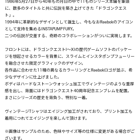
1986年5月27日から40年もの月日の中で11ものシリーズ本編を筆頭
に、数多のタイトルと共に伝説を築き上げてきた「ドラゴンクエス
ト」。
1994年に革新的なデザインとして誕生し、今もなおReebokのアイコン
として支持を集めるINSTAPUMP FURY。
二つの伝説が交差する、奇跡のコラボレーションがついに実現します。
フロントには、ドラゴンクエストI～XIの歴代ゲームソフトのパッケー
ジを想起させるカラーを背景に、スライムとインスタポンプフューリー
を融合させた限定グラフィックのデザイン。
各作品に合わせた11種の異なるカラーリングとReebokロゴが並ぶ、希
少なデザインに仕上げました。
ボディはハードなストーンウォッシュ加工でヴィンテージのような重厚
感を出し、背面にはドラゴンクエスト40周年記念エンブレムを配置。
まさにシリーズの歴史を背負う、特別な一着。
ヴィンテージTシャツはエイジング加工がされており、プリント加工も
着用につれてエイジングを楽しんで頂けます。
※画像はサンプルのため、色味やサイズ等の仕様に変更がある場合がご
ざいます。