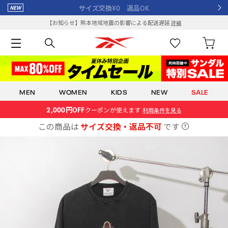
サイズ交換¥0 返品OK
【お知らせ】熊本地域地震の影響による配送遅延
詳細
MEN
WOMEN
KIDS
NEW
SALE
2,000円OFF
クーポン
が使えます
利用条件を見る
この商品は
サイズ交換・返品不可
です