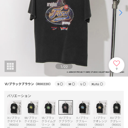
1
/
22
9
Ⅵ/ブラックブラウン（R00220）
S
○
M
○
L
○
XL/LL
○
バリエーション
Ⅸ/ブラッ
Ⅷ/ブラッ
Ⅶ/ブラッ
Ⅵ/ブラッ
Ⅱ/ブラッ
Ⅰ/ブラッ
XI/ブラッ
クホワイト
クイエロー
クライムグ
クブラウン
クブルー
クオレンジ
クグレー
（R0022
（R0022
リーン（R
（R0022
（R0021
（R0021
（R0022
3）
2）
00221）
0）
6）
5）
5）