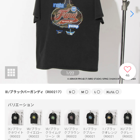
1
/
22
46
Ⅲ/ブラックバーガンディ（R00217）
S
○
M
○
L
○
XL/LL
○
バリエーション
Ⅸ/ブラッ
Ⅷ/ブラッ
Ⅶ/ブラッ
Ⅵ/ブラッ
Ⅱ/ブラッ
Ⅰ/ブラッ
XI/ブラッ
クホワイト
クイエロー
クライムグ
クブラウン
クブルー
クオレンジ
クグレー
（R0022
（R0022
リーン（R
（R0022
（R0021
（R0021
（R0022
3）
2）
00221）
0）
6）
5）
5）