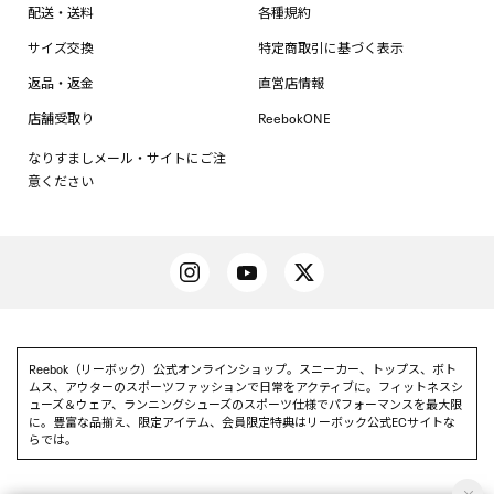
配送・送料
各種規約
サイズ交換
特定商取引に基づく表示
返品・返金
直営店情報
店舗受取り
ReebokONE
なりすましメール・サイトにご注
意ください
Reebok（リーボック）公式オンラインショップ。スニーカー、トップス、ボト
ムス、アウターのスポーツファッションで日常をアクティブに。フィットネスシ
ューズ＆ウェア、ランニングシューズのスポーツ仕様でパフォーマンスを最大限
に。豊富な品揃え、限定アイテム、会員限定特典はリーボック公式ECサイトな
らでは。