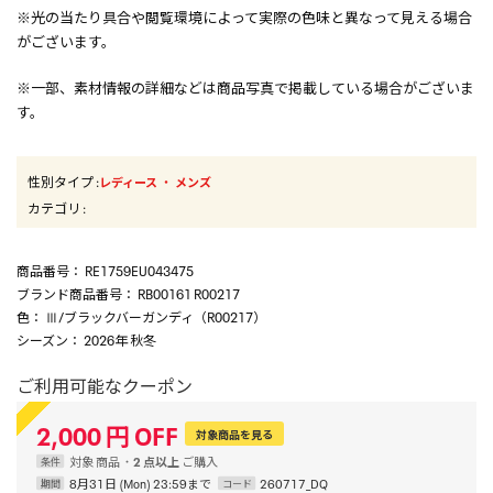
※光の当たり具合や閲覧環境によって実際の色味と異なって見える場合
がございます。
※一部、素材情報の詳細などは商品写真で掲載している場合がございま
す。
性別タイプ
:
・
レディース
メンズ
カテゴリ
:
商品番号
： RE1759EU043475
ブランド商品番号
： RB00161 R00217
色
： Ⅲ/ブラックバーガンディ（R00217）
シーズン
： 2026年 秋冬
ご利用可能なクーポン
2,000
円
OFF
対象商品を見る
対象
商品
2 点以上
条件
8月31日 (Mon) 23:59まで
260717_DQ
期間
コード