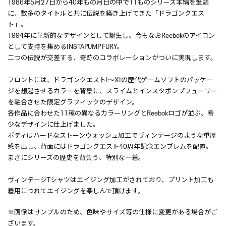
1986年5月27日から40年もの月日の中で11ものシリーズ本編を筆頭
に、数多のタイトルと共に伝説を築き上げてきた「ドラゴンクエス
ト」。
1994年に革新的なデザインとして誕生し、今もなおReebokのアイコン
として支持を集めるINSTAPUMP FURY。
二つの伝説が交差する、奇跡のコラボレーションがついに実現します。
フロントには、ドラゴンクエストI～XIの歴代ゲームソフトのパッケー
ジを想起させるカラーを背景に、スライムとインスタポンプフューリー
を融合させた限定グラフィックのデザイン。
各作品に合わせた11種の異なるカラーリングとReebokロゴが並ぶ、希
少なデザインに仕上げました。
ボディはハードなストーンウォッシュ加工でヴィンテージのような重厚
感を出し、背面にはドラゴンクエスト40周年記念エンブレムを配置。
まさにシリーズの歴史を背負う、特別な一着。
ヴィンテージTシャツはエイジング加工がされており、プリント加工も
着用につれてエイジングを楽しんで頂けます。
※画像はサンプルのため、色味やサイズ等の仕様に変更がある場合がご
ざいます。