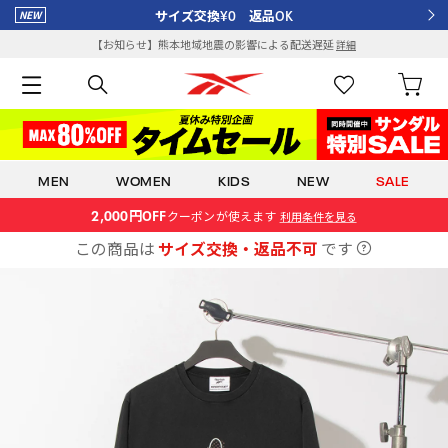
サイズ交換¥0 返品OK
【お知らせ】熊本地域地震の影響による配送遅延
詳細
MEN
WOMEN
KIDS
NEW
SALE
2,000円OFF
クーポン
が使えます
利用条件を見る
この商品は
サイズ交換・返品不可
です