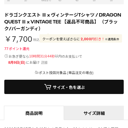
ドラゴンクエスト Ⅲ x ヴィンテージTシャツ / DRAGON
QUEST Ⅲ x VINTAGE TEE 【返品不可商品】 （ブラッ
ク/バーガンディ）
￥7,700
クーポンを使えばさらに
2,000
円引き！
※適用条件
税込
77
ポイント還元
以内
お急ぎ便なら
のお支払いで
10時間31分44秒
8月9日(日)
にお届け
詳細
ポスト投函対象品 (単品注文の場合)
サイズ・色を選ぶ
商品説明
サイズ詳細