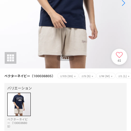
1
/
11
61
ベクターネイビー（100036805）
J/XS (SS)
×
J/S (S)
×
J/M (M)
×
J/L (L)
×
バリエーション
ベクターネイビ
ー（10003680
5）