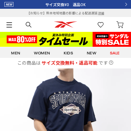
サイズ交換¥0 返品OK
【お知らせ】熊本地域地震の影響による配送遅延
詳細
MEN
WOMEN
KIDS
NEW
SALE
この商品は
サイズ交換無料・返品可能
です