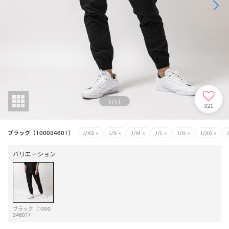
1
/
11
321
ブラック（100034601）
J/XS
×
J/S
×
J/M
×
J/L
×
J/O
×
J/XO
×
バリエーション
ブラック（1000
34601）