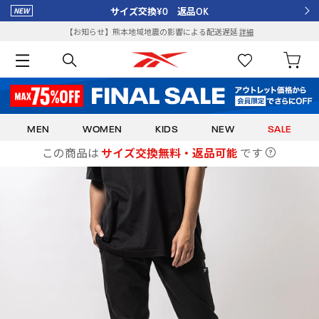
サイズ交換¥0 返品OK
【お知らせ】熊本地域地震の影響による配送遅延
詳細
MEN
WOMEN
KIDS
NEW
SALE
この商品は
サイズ交換無料・返品可能
です