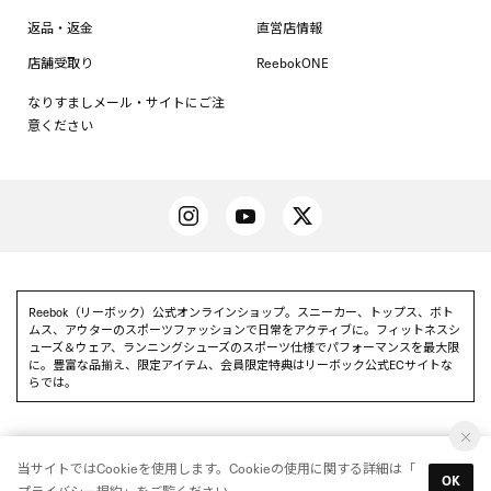
返品・返金
直営店情報
店舗受取り
ReebokONE
なりすましメール・サイトにご注
意ください
Reebok（リーボック）公式オンラインショップ。スニーカー、トップス、ボト
ムス、アウターのスポーツファッションで日常をアクティブに。フィットネスシ
ューズ＆ウェア、ランニングシューズのスポーツ仕様でパフォーマンスを最大限
に。豊富な品揃え、限定アイテム、会員限定特典はリーボック公式ECサイトな
らでは。
当サイトではCookieを使用します。Cookieの使用に関する詳細は「
Reebok 公式アプリを使って
OK
アプリを使う
プライバシー規約
」をご覧ください。