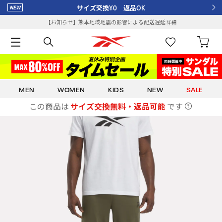
サイズ交換¥0 返品OK
【お知らせ】熊本地域地震の影響による配送遅延
詳細
MEN
WOMEN
KIDS
NEW
SALE
この商品は
サイズ交換無料・返品可能
です