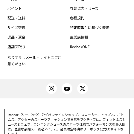
ポイント
衣装協力・リース
配送・送料
各種規約
サイズ交換
特定商取引に基づく表示
返品・返金
直営店情報
店舗受取り
ReebokONE
なりすましメール・サイトにご注
意ください
Reebok（リーボック）公式オンラインショップ。スニーカー、トップス、ボト
ムス、アウターのスポーツファッションで日常をアクティブに。フィットネスシ
ューズ＆ウェア、ランニングシューズのスポーツ仕様でパフォーマンスを最大限
に。豊富な品揃え、限定アイテム、会員限定特典はリーボック公式ECサイトな
らでは。