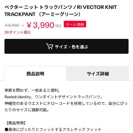
ベクター ニット トラックパンツ / RI VECTOR KNIT
TRACKPANT （アーミーグリーン）
￥3,990
セール価格
￥6,490
税込
39
ポイント還元
サイズ・色を選ぶ
商品説明
サイズ詳細
季節を問わず、一枚あると便利。
Reebok Identity、ワンポイントデザイントラックパンツ。
伸縮性のあるウエストにドローコードを採用しているので、自分にぴっ
たりのサイズに調節可能。
【商品特徴】
●身体にぴったりとフィットするアスレチック フィット