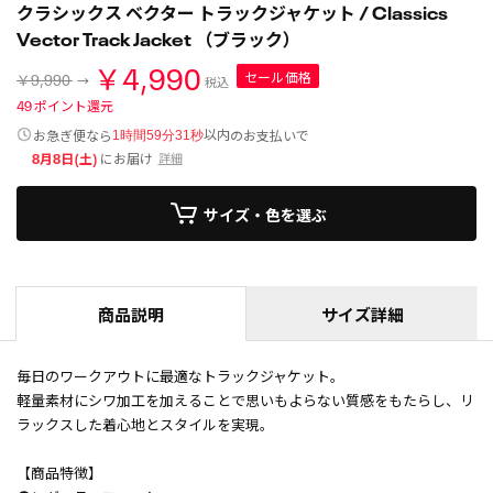
クラシックス ベクター トラックジャケット / Classics
Vector Track Jacket （ブラック）
￥4,990
セール価格
￥9,990
税込
49
ポイント還元
以内
お急ぎ便なら
のお支払いで
1時間59分31秒
8月8日(土)
にお届け
詳細
サイズ・色を選ぶ
商品説明
サイズ詳細
毎日のワークアウトに最適なトラックジャケット。
軽量素材にシワ加工を加えることで思いもよらない質感をもたらし、リ
ラックスした着心地とスタイルを実現。
【商品特徴】