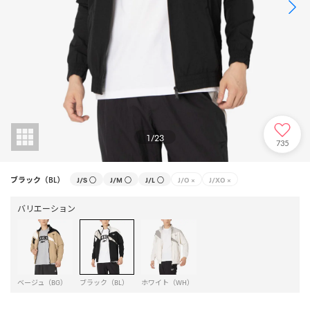
1
/
23
735
ブラック（BL）
J/S
○
J/M
○
J/L
○
J/O
×
J/XO
×
バリエーション
ベージュ（BG）
ブラック（BL）
ホワイト（WH）