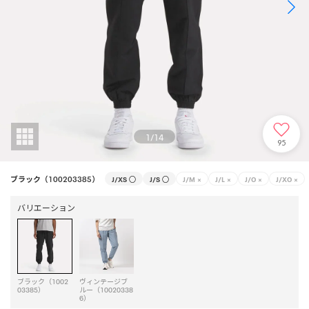
1
/
14
95
ブラック（100203385）
J/XS
○
J/S
○
J/M
×
J/L
×
J/O
×
J/XO
×
バリエーション
ブラック（1002
ヴィンテージブ
03385）
ルー（10020338
6）