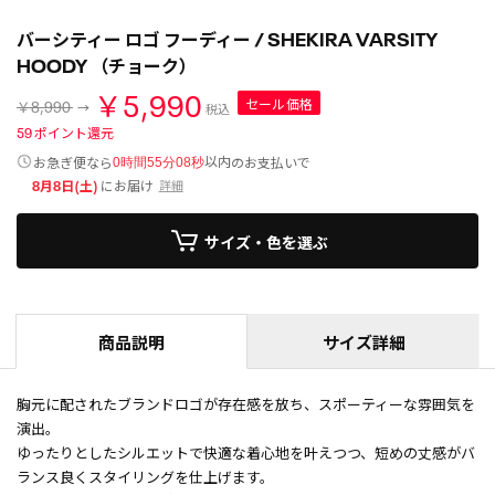
バーシティー ロゴ フーディー / SHEKIRA VARSITY
HOODY （チョーク）
￥5,990
セール価格
￥8,990
税込
59
ポイント還元
以内
お急ぎ便なら
のお支払いで
0時間55分07秒
8月8日(土)
にお届け
詳細
サイズ・色を選ぶ
商品説明
サイズ詳細
胸元に配されたブランドロゴが存在感を放ち、スポーティーな雰囲気を
演出。
ゆったりとしたシルエットで快適な着心地を叶えつつ、短めの丈感がバ
ランス良くスタイリングを仕上げます。