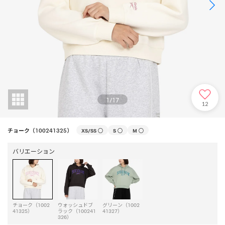
1
/
17
12
チョーク（100241325）
XS/SS
○
S
○
M
○
バリエーション
チョーク（1002
ウォッシュドブ
グリーン（1002
41325）
ラック（100241
41327）
326）