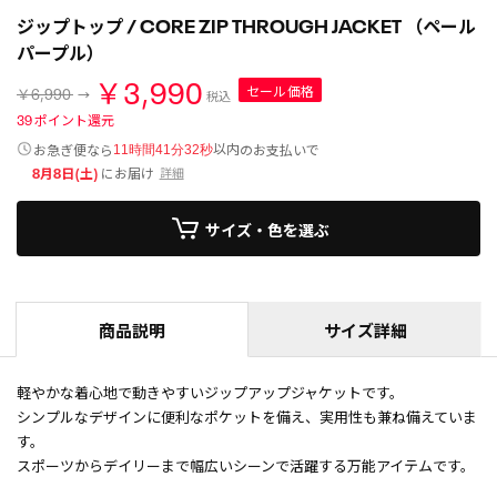
ジップトップ / CORE ZIP THROUGH JACKET （ペール
パープル）
￥3,990
セール価格
￥6,990
税込
39
ポイント還元
以内
お急ぎ便なら
のお支払いで
11時間41分32秒
8月8日(土)
にお届け
詳細
サイズ・色を選ぶ
商品説明
サイズ詳細
軽やかな着心地で動きやすいジップアップジャケットです。
シンプルなデザインに便利なポケットを備え、実用性も兼ね備えていま
す。
スポーツからデイリーまで幅広いシーンで活躍する万能アイテムです。