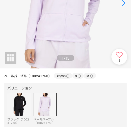
1
/
15
1
ペールパープル（100241750）
XS/SS
○
S
○
M
○
バリエーション
ブラック（1002
ペールパープル
41748）
（100241750）