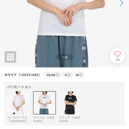
1
/
9
20
ホワイト（100241945）
XS/SS
○
S
○
M
○
バリエーション
ペールパープル
ホワイト（1002
ブラック（1002
（100241947）
41945）
41944）