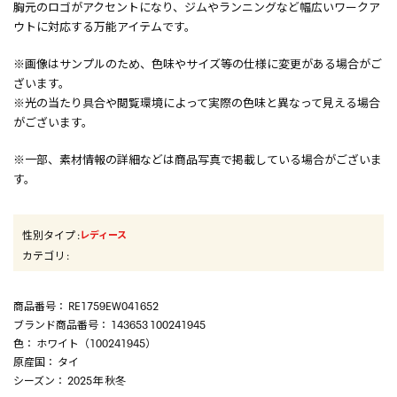
胸元のロゴがアクセントになり、ジムやランニングなど幅広いワークア
ウトに対応する万能アイテムです。
※画像はサンプルのため、色味やサイズ等の仕様に変更がある場合がご
ざいます。
※光の当たり具合や閲覧環境によって実際の色味と異なって見える場合
がございます。
※一部、素材情報の詳細などは商品写真で掲載している場合がございま
す。
性別タイプ
:
レディース
カテゴリ
:
商品番号
： RE1759EW041652
ブランド商品番号
： 143653 100241945
色
： ホワイト（100241945）
原産国
： タイ
シーズン
： 2025年 秋冬