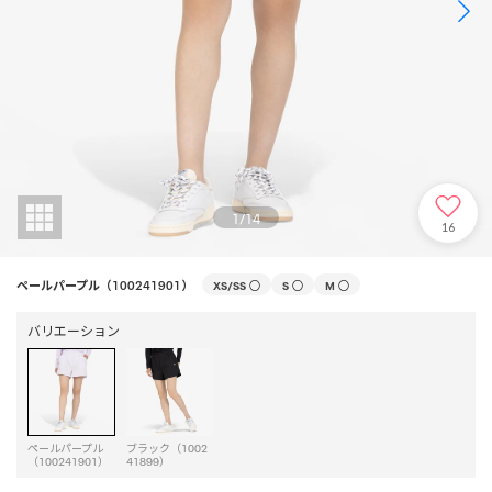
1
/
14
16
ペールパープル（100241901）
XS/SS
○
S
○
M
○
バリエーション
ペールパープル
ブラック（1002
（100241901）
41899）