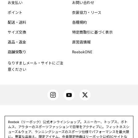
お支払い
お問い合わせ
ポイント
衣装協力・リース
配送・送料
各種規約
サイズ交換
特定商取引に基づく表示
返品・返金
直営店情報
店舗受取り
ReebokONE
なりすましメール・サイトにご注
意ください
Reebok（リーボック）公式オンラインショップ。スニーカー、トップス、ボト
ムス、アウターのスポーツファッションで日常をアクティブに。フィットネスシ
ューズ＆ウェア、ランニングシューズのスポーツ仕様でパフォーマンスを最大限
に。豊富な品揃え、限定アイテム、会員限定特典はリーボック公式ECサイトな