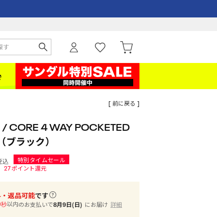
[ 前に戻る ]
CORE 4 WAY POCKETED
T （ブラック）
特別タイムセール
税込
27
ポイント還元
料・返品可能
です
以内
のお支払いで
8月9日(日)
にお届け
詳細
8秒