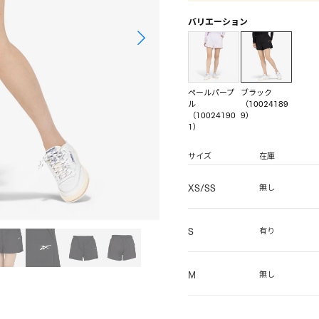
バリエーション
ペールパープ
ブラック
ル
（10024189
（10024190
9）
1）
サイズ
在庫
XS/SS
無し
S
有り
M
無し