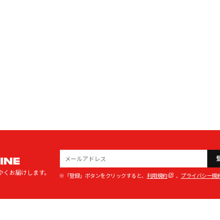
INE
やくお届けします。
※「登録」ボタンをクリックすると、
利用規約
、
プライバシー規