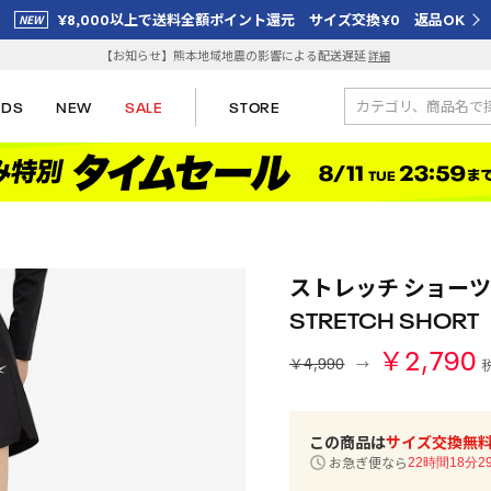
¥8,000以上で送料全額ポイント還元 サイズ交換¥0 返品OK
【お知らせ】熊本地域地震の影響による配送遅延
詳細
IDS
NEW
SALE
STORE
ストレッチ ショーツ / 
STRETCH SHOR
￥2,790
￥4,990
この商品は
サイズ交換無
お急ぎ便なら
22時間18分2